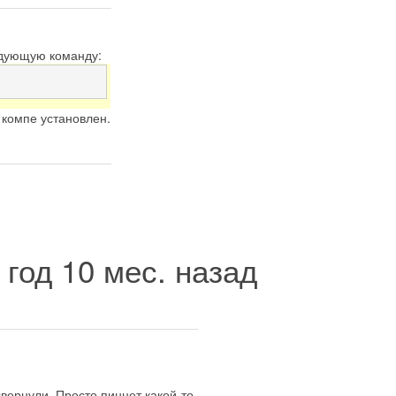
едующую команду:
 компе установлен.
 год 10 мес. назад
свернули. Просто пинцет какой-то.