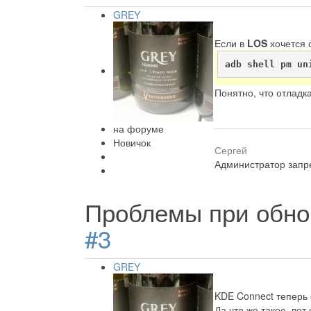
GREY
Если в
LOS
хочется 
adb shell pm un
Понятно, что отладк
на форуме
Новичок
Сергей
Администратор запре
Проблемы при обно
#3
GREY
KDE Connect теперь 
Да что же такое, вот