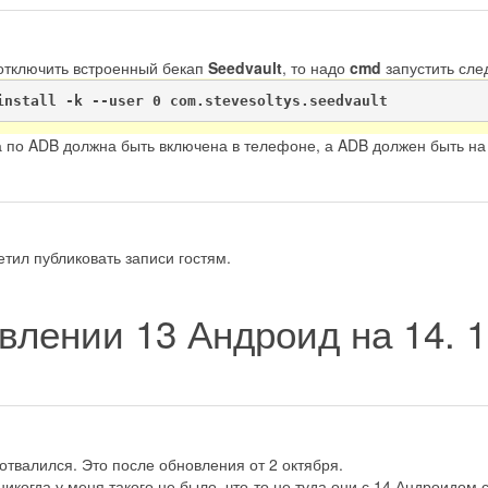
отключить встроенный бекап
Seedvault
, то надо
cmd
запустить сл
install -k --user 0 com.stevesoltys.seedvault
а по ADB должна быть включена в телефоне, а ADB должен быть на
тил публиковать записи гостям.
влении 13 Андроид на 14.
1
отвалился. Это после обновления от 2 октября.
 никогда у меня такого не было, что-то не туда они с 14 Андроидом 