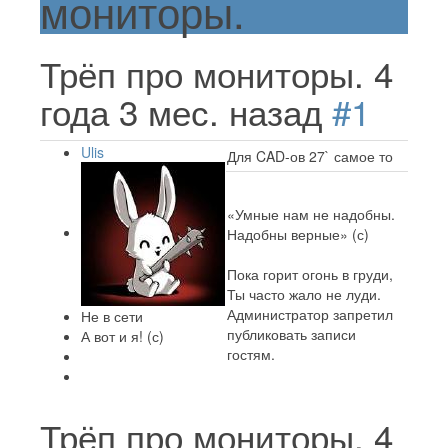
мониторы.
Трёп про мониторы.
4
года 3 мес. назад
#1
Ulis
Для CAD-ов 27` самое то
«Умные нам не надобны.
Надобны верные» (с)
Пока горит огонь в груди,
Ты часто жало не луди.
Администратор запретил
Не в сети
публиковать записи
А вот и я! (с)
гостям.
Трёп про мониторы.
4