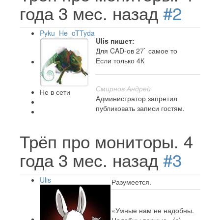
года 3 мес. назад
#2
Pyku_He_oTTyda
Ulis пишет:
Для CAD-ов 27` самое то
Если только 4К
Смирнов Андрей
Не в сети
Администратор запретил
публиковать записи гостям.
Трёп про мониторы.
4
года 3 мес. назад
#3
Ulis
Разумеется.
«Умные нам не надобны.