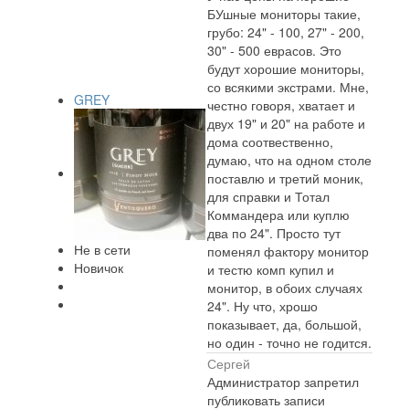
БУшные мониторы такие,
грубо: 24" - 100, 27" - 200,
30" - 500 еврасов. Это
будут хорошие мониторы,
со всякими экстрами. Мне,
GREY
честно говоря, хватает и
двух 19" и 20" на работе и
дома соотвественно,
думаю, что на одном столе
поставлю и третий моник,
для справки и Тотал
Коммандера или куплю
два по 24". Просто тут
Не в сети
поменял фактору монитор
Новичок
и тестю комп купил и
монитор, в обоих случаях
24". Ну что, хрошо
показывает, да, большой,
но один - точно не годится.
Сергей
Администратор запретил
публиковать записи