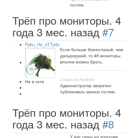
гостям.
Трёп про мониторы.
4
года 3 мес. назад
#7
Pyku_He_oTTyda
Если больше близоглазый, чем
дальрорукий, то 4К мониторы
вполне можно брать.
Смирнов Андрей
Не в сети
Администратор запретил
публиковать записи гостям.
Трёп про мониторы.
4
года 3 мес. назад
#8
У нас цены на хорошие