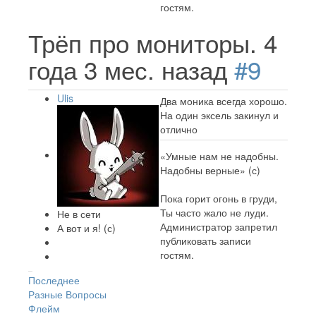
гостям.
Трёп про мониторы.
4
года 3 мес. назад
#9
Ulis
Два моника всегда хорошо.
На один эксель закинул и
отлично
«Умные нам не надобны.
Надобны верные» (с)
Пока горит огонь в груди,
Ты часто жало не луди.
Не в сети
Администратор запретил
А вот и я! (с)
публиковать записи
гостям.
Последнее
Разные Вопросы
Флейм