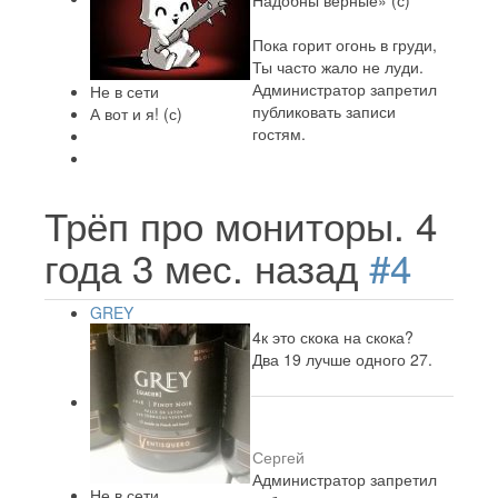
Надобны верные» (с)
Пока горит огонь в груди,
Ты часто жало не луди.
Администратор запретил
Не в сети
публиковать записи
А вот и я! (с)
гостям.
Трёп про мониторы.
4
года 3 мес. назад
#4
GREY
4к это скока на скока?
Два 19 лучше одного 27.
Сергей
Администратор запретил
Не в сети