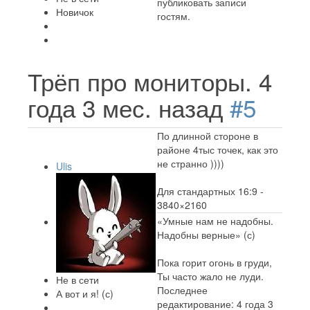
публиковать записи
Новичок
гостям.
Трёп про мониторы.
4
года 3 мес. назад
#5
По длинной стороне в
районе 4тыс точек, как это
не странно ))))
Ulis
Для стандартных 16:9 -
3840×2160
«Умные нам не надобны.
Надобны верные» (с)
Пока горит огонь в груди,
Ты часто жало не луди.
Не в сети
Последнее
А вот и я! (с)
редактирование: 4 года 3