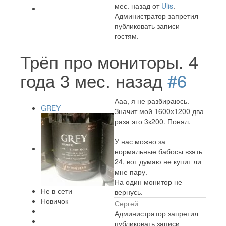
мес. назад от
Ulis
.
Администратор запретил
публиковать записи
гостям.
Трёп про мониторы.
4
года 3 мес. назад
#6
Ааа, я не разбираюсь.
GREY
Значит мой 1600х1200 два
раза это 3к200. Понял.
У нас можно за
нормальные бабосы взять
24, вот думаю не купит ли
мне пару.
На один монитор не
Не в сети
вернусь.
Новичок
Сергей
Администратор запретил
публиковать записи