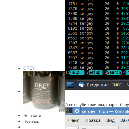
GREY
А вот я убил виинды, открыт броу
Не в сети
Новичок