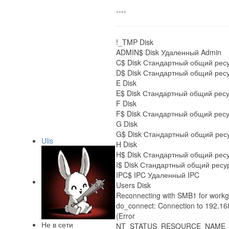
----
!_TMP Disk
ADMIN$ Disk Удаленный Admin
C$ Disk Стандартный общий рес
D$ Disk Стандартный общий рес
E Disk
E$ Disk Стандартный общий рес
F Disk
F$ Disk Стандартный общий рес
G Disk
G$ Disk Стандартный общий рес
Ulis
H Disk
H$ Disk Стандартный общий рес
I$ Disk Стандартный общий ресу
IPC$ IPC Удаленный IPC
Users Disk
Reconnecting with SMB1 for workgr
do_connect: Connection to 192.168
(Error
Не в сети
NT_STATUS_RESOURCE_NAME