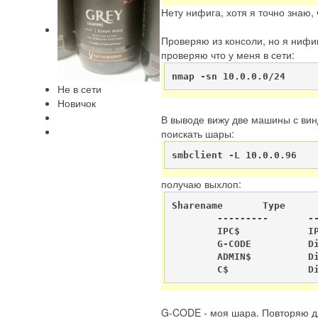
Нету нифига, хотя я точно знаю, 
Проверяю из консоли, но я нифи
проверяю что у меня в сети:
nmap -sn 10.0.0.0/24
Не в сети
Новичок
В выводе вижу две машины с вин
поискать шары:
smbclient -L 10.0.0.96
получаю выхлоп:
Sharename       Type      
        ---------       --
        IPC$            IP
        G-CODE          Di
        ADMIN$          Di
        C$              D
G-CODE - моя шара. Повторяю д