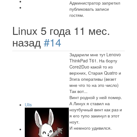
Администратор запретил
публиковать записи
гостям.
Linux
5 года 11 мес.
назад
#14
Задарили мне тут Lenovo
ThinkPad T61. На борту
Core2Duo какой то из
верхних, Старая Quatro и
3гига оперативы (везет
мне что то на это число)
Так вот...
Винт родной у ней помер.
А Линух я ставил на
Ulis
ноутбучный винт как раз и
я его тупо закинул в этот
ноут.
И немного удивился.