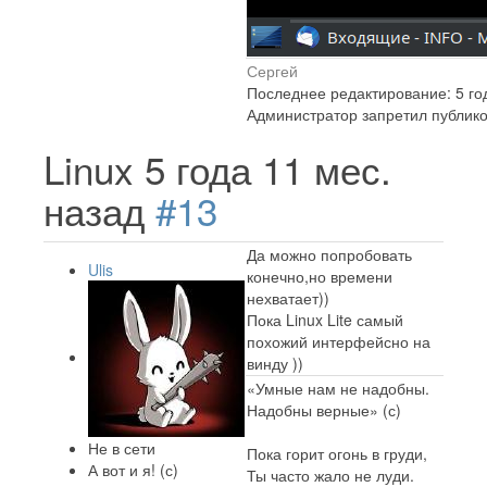
Сергей
Последнее редактирование: 5 го
Администратор запретил публико
Linux
5 года 11 мес.
назад
#13
Да можно попробовать
Ulis
конечно,но времени
нехватает))
Пока Linux Lite самый
похожий интерфейсно на
винду ))
«Умные нам не надобны.
Надобны верные» (с)
Не в сети
Пока горит огонь в груди,
А вот и я! (с)
Ты часто жало не луди.