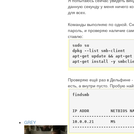
Я попытаюсь сейчас увидеть винд
данную секунду у меня ничего ко
для всех.
Команды выполняю по одной. Сна
пароль, и проверяю наличие сам
ставлю:
sudo su

dpkg --list smb-client

apt-get update && apt-get 
apt-get install -y smbcli
Проверяю ещё раз в Дельфине - н
есть, а внутри пусто. Пробую на
findsmb

                          
                          
IP ADDR         NETBIOS NA
--------------------------
10.0.0.21       MS        
GREY
-------------------------