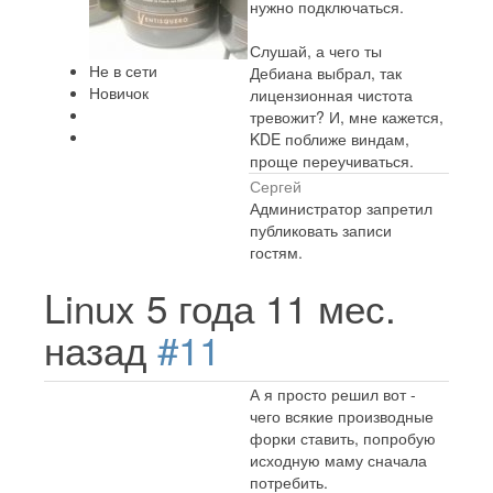
нужно подключаться.
Слушай, а чего ты
Не в сети
Дебиана выбрал, так
Новичок
лицензионная чистота
тревожит? И, мне кажется,
KDE поближе виндам,
проще переучиваться.
Сергей
Администратор запретил
публиковать записи
гостям.
Linux
5 года 11 мес.
назад
#11
А я просто решил вот -
чего всякие производные
форки ставить, попробую
исходную маму сначала
потребить.