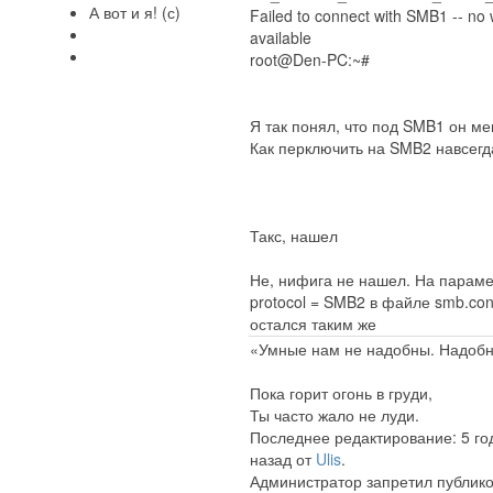
А вот и я! (с)
Failed to connect with SMB1 -- no
available
root@Den-PC:~#
Я так понял, что под SMB1 он ме
Как перключить на SMB2 навсегд
Такс, нашел
Не, нифига не нашел. На параме
protocol = SMB2 в файле smb.con
остался таким же
«Умные нам не надобны. Надобн
Пока горит огонь в груди,
Ты часто жало не луди.
Последнее редактирование: 5 го
назад от
Ulis
.
Администратор запретил публико