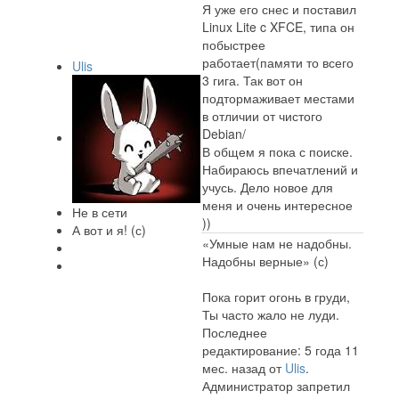
Я уже его снес и поставил
Linux Lite c XFCE, типа он
побыстрее
работает(памяти то всего
Ulis
3 гига. Так вот он
подтормаживает местами
в отличии от чистого
Debian/
В общем я пока с поиске.
Набираюсь впечатлений и
учусь. Дело новое для
меня и очень интересное
Не в сети
))
А вот и я! (с)
«Умные нам не надобны.
Надобны верные» (с)
Пока горит огонь в груди,
Ты часто жало не луди.
Последнее
редактирование: 5 года 11
мес. назад от
Ulis
.
Администратор запретил