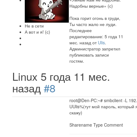
Надобны верные» (с)
Пока горит огонь в груди,
Ты часто жало не луди.
Не в сети
Последнее
А вот и я! (с)
редактирование: 5 года 11
мес. назад от
Ulis
.
Администратор запретил
публиковать записи
гостям.
Linux
5 года 11 мес.
назад
#8
root@Den-PC:~# smbclient -L 192.
UUlis%(тут мой пароль, который 
скажу)
Sharename Type Comment