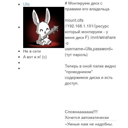
# Монтируем диск с
Ulis
правами его владельца
mount.cifs
//192.168.1.101/(ресурс
который монтируем - у
меня диск F) /mnt/winshare
-o
username=Ulis,password=
Не в сети
(тут пароль)
А вот и я! (с)
Теперь в оной папке видно
"проводником"
содержимое диска и есть
доступ.
Сложнааааааа!!!!
Хочется автоматически
«Умные нам не надобны.