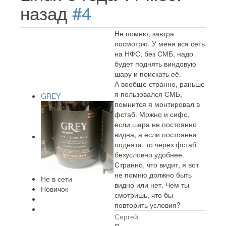
назад
#4
Не помню, завтра
посмотрю. У меня вся сеть
на НФС, без СМБ, надо
будет поднять виндовую
шару и поискать её.
А вообще странно, раньше
я пользовался СМБ,
GREY
помнится я монтировал в
фстаб. Можно и сифс,
если шара не постоянно
видна, а если постоянна
поднята, то через фстаб
безусловно удобнее.
Странно, что видит, я вот
не помню должно быть
Не в сети
видно или нет. Чем ты
Новичок
смотришь, что бы
повторить условия?
Сергей