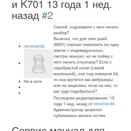
и K701
13 года 1 нед.
назад
#2
Сергей, подскажите с чего начать
разбор?
Вычитал, что для этих ушей
(К601) хорошо перепаять на одну
reinehande
землю с индивидуальных,
смотрю мануал, но не пойму с
чего начать откупорку? Если с
серебристой сетки (самой
маленькой), она под номером 24,
то она крутится как амбушюры
Не в сети
или на защелках, если на них, то
как туда подобраться?
Последнее редактирование: 13
года 1 нед. назад от
reinehande
.
Администратор запретил
публиковать записи гостям.
Сервис мануал для