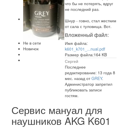
что бы не потерять, вдруг
не последний раз.
Шнур - говно, стал жестким
от сала с туловища. Вот.
Вложенный файл:
Не в сети
Имя файла:
Новичок
k601_k701_...nual.pdf
Размер файла:164 KB
Сергей
Последнее
редактирование: 13 года 8
мес. назад от
GREY
.
Администратор запретил
публиковать записи
гостям.
Сервис мануал для
наушников AKG K601