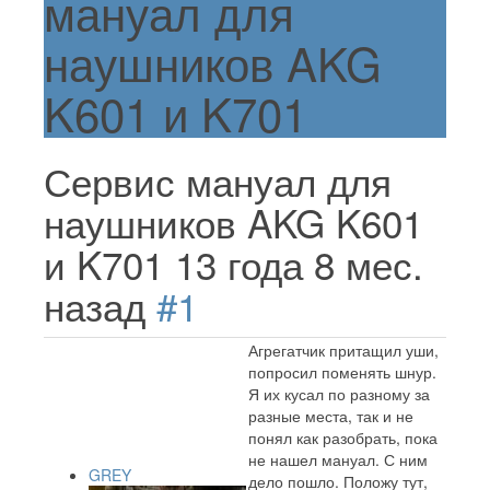
мануал для
наушников AKG
K601 и K701
Сервис мануал для
наушников AKG K601
и K701
13 года 8 мес.
назад
#1
Агрегатчик притащил уши,
попросил поменять шнур.
Я их кусал по разному за
разные места, так и не
понял как разобрать, пока
не нашел мануал. С ним
GREY
дело пошло. Положу тут,