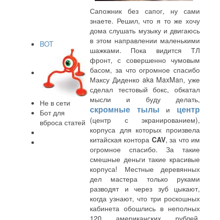
Сапожник без сапог, ну сами
знаете. Решил, что я то же хочу
дома слушать музыку и двигаюсь
в этом направлении маленькими
BOT
шажками. Пока видится ТЛ
фронт, с совершенно чумовым
басом, за что огромное спасибо
Максу Диденко aka MaxMan, уже
сделал тестовый бокс, обкатал
мысли и буду делать,
Не в сети
скромные тылы
центр
и
Бот для
(центр с экранированием),
вброса статей
корпуса для которых произвела
китайская контора
CAV
, за что им
огромное спасибо. За такие
смешные деньги такие красивые
корпуса! Местные деревянных
дел мастера только руками
разводят и через зуб цыкают,
когда узнают, что три роскошных
кабинета обошлись в неполных
120 американских рублей.