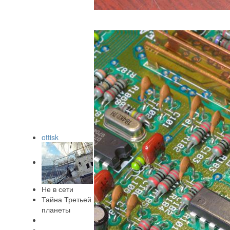
ottisk
Не в сети
Тайна Третьей
планеты