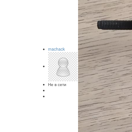
machack
Не в сети