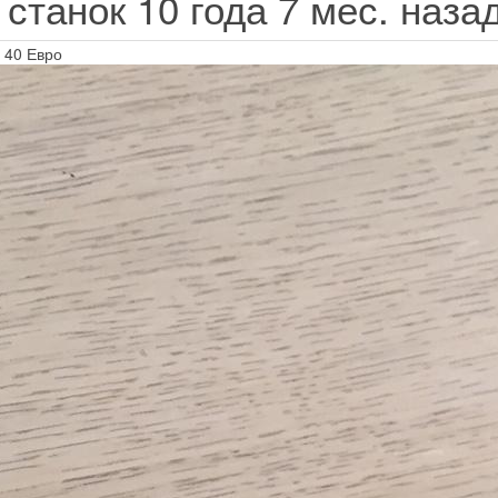
 станок
10 года 7 мес. наза
 40 Евро