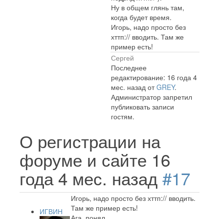
Ну в общем глянь там,
когда будет время.
Игорь, надо просто без
хттп:// вводить. Там же
пример есть!
Сергей
Последнее
редактирование: 16 года 4
мес. назад от
GREY
.
Администратор запретил
публиковать записи
гостям.
О регистрации на
форуме и сайте
16
года 4 мес. назад
#17
Игорь, надо просто без хттп:// вводить.
Там же пример есть!
ИГВИН
Ага, понял.