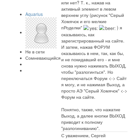
или нет? Т. к., нажав на
активный элемент в левом
Aquarius
верхнем углу (рисунок "Серый
Хомячок и его мелкие
пРоделки"
) я
оказываюсь, как
зарегистрированный на сайте.
И затем, нажав ФОРУМ
Не в сети
оказываюсь в нем, так, как бы,
Сомневающийся
и не покидавший его - и мне
снова нужно нажимать ВЫХОД,
чтобы "разлогинться". Но
переключаться Форум <-> Сайт
я могу, и не нажимая Выход, а
просто АЭ "Серый Хомячок" <->
Форум на сайте.
Понятно, также, что нажатие
Выход, а далее кнопки ВЫХОД
приводит к полному
"разлогиниванию".
С уважением, Сергей