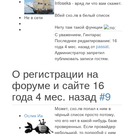
Infoseka - вряд ли что вам скажет.
Вбей схо.лв в белый список
Не в сети
Нету там такой функции
С уважением, Гинтарас
Последнее редактирование: 16
года 4 мес. назад от
passat
.
Администратор запретил
публиковать записи гостям.
О регистрации на
форуме и сайте
16
года 4 мес. назад
#9
Может, схо.лв попал к ним в
чёрный список просто потому,
Ослик Иа
что его нет в какой-нибудь базе
проверенных. Если провайдер
небольшой, то попробуй с ним