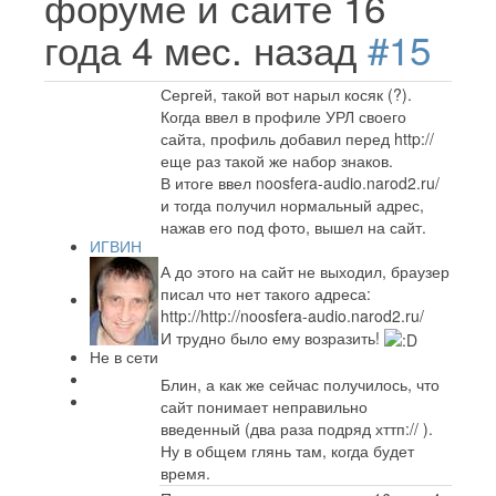
форуме и сайте
16
года 4 мес. назад
#15
Сергей, такой вот нарыл косяк (?).
Когда ввел в профиле УРЛ своего
сайта, профиль добавил перед http://
еще раз такой же набор знаков.
В итоге ввел noosfera-audio.narod2.ru/
и тогда получил нормальный адрес,
нажав его под фото, вышел на сайт.
ИГВИН
А до этого на сайт не выходил, браузер
писал что нет такого адреса:
http://http://noosfera-audio.narod2.ru/
И трудно было ему возразить!
Не в сети
Блин, а как же сейчас получилось, что
сайт понимает неправильно
введенный (два раза подряд хттп:// ).
Ну в общем глянь там, когда будет
время.