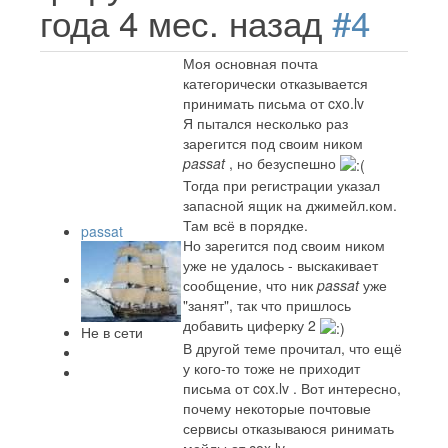
года 4 мес. назад
#4
Моя основная почта
категорически отказывается
принимать письма от cxo.lv
Я пытался несколько раз
зарегится под своим ником
passat
, но безуспешно
Тогда при регистрации указал
запасной ящик на джимейл.ком.
Там всё в порядке.
passat
Но зарегится под своим ником
уже не удалось - выскакивает
сообщение, что ник
passat
уже
"занят", так что пришлось
добавить циферку 2
Не в сети
В другой теме прочитал, что ещё
у кого-то тоже не приходит
письма от cox.lv . Вот интересно,
почему некоторые почтовые
сервисы отказываюся ринимать
мейлы от cox.lv