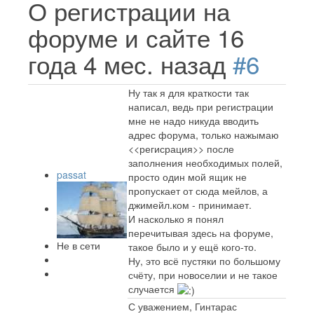
О регистрации на
форуме и сайте
16
года 4 мес. назад
#6
Ну так я для краткости так
написал, ведь при регистрации
мне не надо никуда вводить
адрес форума, только нажымаю
<<регисрация>> после
заполнения необходимых полей,
passat
просто один мой ящик не
пропускает от сюда мейлов, а
джимейл.ком - принимает.
И насколько я понял
перечитывая здесь на форуме,
Не в сети
такое было и у ещё кого-то.
Ну, это всё пустяки по большому
счёту, при новоселии и не такое
случается
С уважением, Гинтарас