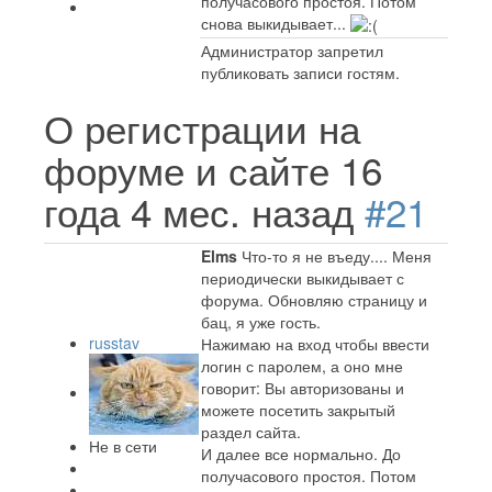
получасового простоя. Потом
снова выкидывает...
Администратор запретил
публиковать записи гостям.
О регистрации на
форуме и сайте
16
года 4 мес. назад
#21
Elms
Что-то я не въеду.... Меня
периодически выкидывает с
форума. Обновляю страницу и
бац, я уже гость.
russtav
Нажимаю на вход чтобы ввести
логин с паролем, а оно мне
говорит: Вы авторизованы и
можете посетить закрытый
раздел сайта.
Не в сети
И далее все нормально. До
получасового простоя. Потом