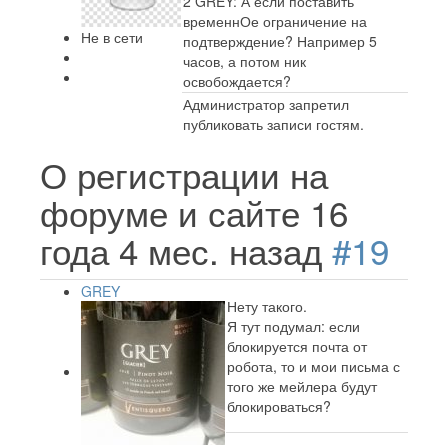
2 GREY: А если поставить
временнОе ограничение на
Не в сети
подтверждение? Например 5
часов, а потом ник
освобождается?
Администратор запретил
публиковать записи гостям.
О регистрации на
форуме и сайте
16
года 4 мес. назад
#19
GREY
Нету такого.
Я тут подумал: если
блокируется почта от
робота, то и мои письма с
того же мейлера будут
блокироваться?