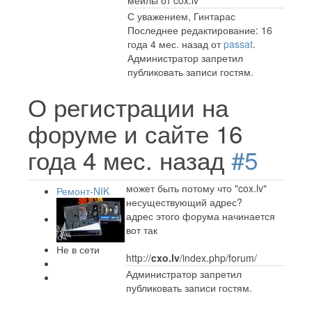
С уважением, Гинтарас
Последнее редактирование: 16
года 4 мес. назад от
passat
.
Администратор запретил
публиковать записи гостям.
О регистрации на
форуме и сайте
16
года 4 мес. назад
#5
может быть потому что "cox.lv"
Ремонт-NIK
несуществующий адрес?
адрес этого форума начинается
вот так
Не в сети
http://
cxo.lv
/index.php/forum/
Администратор запретил
публиковать записи гостям.