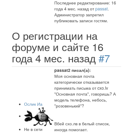
Последнее редактирование: 16
года 4 мес. назад от
passat
.
Администратор запретил
публиковать записи гостям.
О регистрации на
форуме и сайте
16
года 4 мес. назад
#7
passat2 писал(а):
Моя основная почта
категорически отказывается
принимать письма от cxo.lv
"Основная почта", говоришь? А
модель телефона, небось,
Ослик Иа
"розовенький"?
Вбей схо.лв в белый список,
Не в сети
иногда помогает.