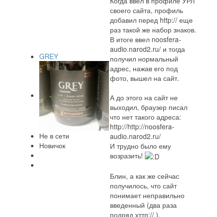
Когда ввел в профиле УРЛ
своего сайта, профиль
добавил перед http:// еще
раз такой же набор знаков.
В итоге ввел noosfera-
audio.narod2.ru/ и тогда
GREY
получил нормальный
адрес, нажав его под
фото, вышел на сайт.
А до этого на сайт не
выходил, браузер писал
что нет такого адреса:
http://http://noosfera-
Не в сети
audio.narod2.ru/
Новичок
И трудно было ему
возразить!
Блин, а как же сейчас
получилось, что сайт
понимает неправильно
введенный (два раза
подряд хттп:// ).