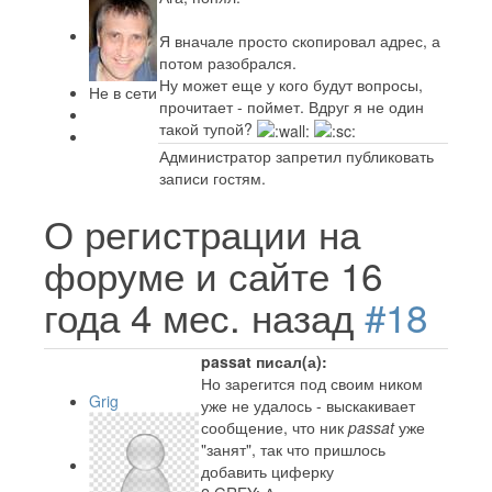
Я вначале просто скопировал адрес, а
потом разобрался.
Ну может еще у кого будут вопросы,
Не в сети
прочитает - поймет. Вдруг я не один
такой тупой?
Администратор запретил публиковать
записи гостям.
О регистрации на
форуме и сайте
16
года 4 мес. назад
#18
passat писал(а):
Но зарегится под своим ником
Grig
уже не удалось - выскакивает
сообщение, что ник
passat
уже
"занят", так что пришлось
добавить циферку