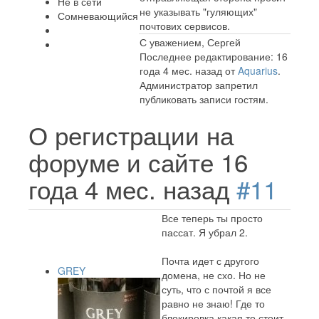
Не в сети
не указывать "гуляющих"
Сомневающийся
почтових сервисов.
С уважением, Сергей
Последнее редактирование: 16
года 4 мес. назад от
Aquarius
.
Администратор запретил
публиковать записи гостям.
О регистрации на
форуме и сайте
16
года 4 мес. назад
#11
Все теперь ты просто
пассат. Я убрал 2.
Почта идет с другого
GREY
домена, не схо. Но не
суть, что с почтой я все
равно не знаю! Где то
блокировка какая то стоит.