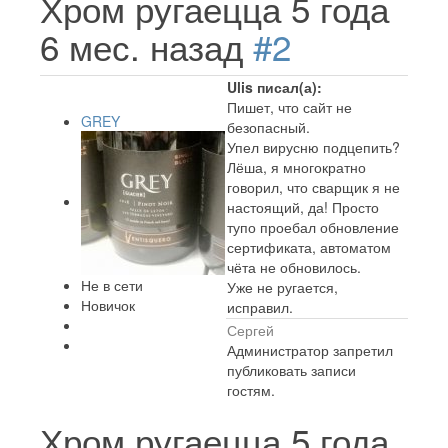
Хром ругаецца
5 года
6 мес. назад
#2
Ulis писал(а):
Пишет, что сайт не
GREY
безопасный.
Упел вирусню подцепить?
Лёша, я многократно
говорил, что сварщик я не
настоящий, да! Просто
тупо проебал обновление
сертификата, автоматом
чёта не обновилось.
Не в сети
Уже не ругается,
Новичок
исправил.
Сергей
Администратор запретил
публиковать записи
гостям.
Хром ругаецца
5 года