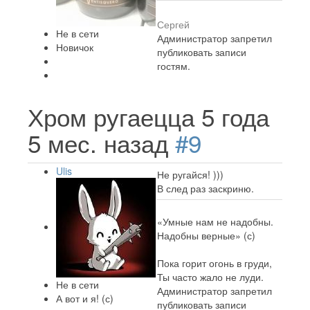
Сергей
Не в сети
Администратор запретил
Новичок
публиковать записи
гостям.
Хром ругаецца
5 года
5 мес. назад
#9
Ulis
Не ругайся! )))
В след раз заскриню.
«Умные нам не надобны.
Надобны верные» (с)
Пока горит огонь в груди,
Ты часто жало не луди.
Не в сети
Администратор запретил
А вот и я! (с)
публиковать записи