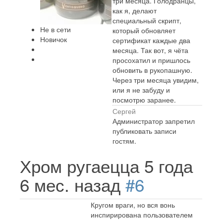
три месяца. Голодранцы,
как я, делают
специальный скрипт,
Не в сети
который обновляет
Новичок
сертификат каждые два
месяца. Так вот, я чёта
просохатил и пришлось
обновить в рукопашную.
Через три месяца увидим,
или я не забуду и
посмотрю заранее.
Сергей
Администратор запретил
публиковать записи
гостям.
Хром ругаецца
5 года
6 мес. назад
#6
Кругом враги, но вся вонь
инспирирована пользователем