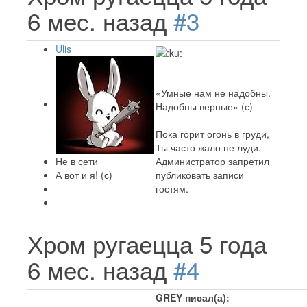
6 мес. назад
#3
Ulis
«Умные нам не надобны.
Надобны верные» (с)
Пока горит огонь в груди,
Ты часто жало не луди.
Не в сети
Администратор запретил
А вот и я! (с)
публиковать записи
гостям.
Хром ругаецца
5 года
6 мес. назад
#4
GREY писал(а):