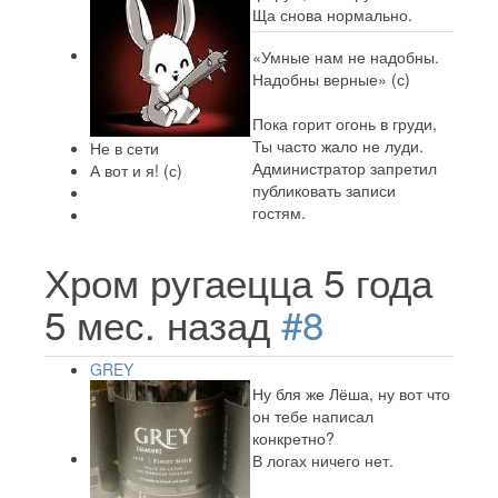
Ща снова нормально.
«Умные нам не надобны.
Надобны верные» (с)
Пока горит огонь в груди,
Ты часто жало не луди.
Не в сети
Администратор запретил
А вот и я! (с)
публиковать записи
гостям.
Хром ругаецца
5 года
5 мес. назад
#8
GREY
Ну бля же Лёша, ну вот что
он тебе написал
конкретно?
В логах ничего нет.