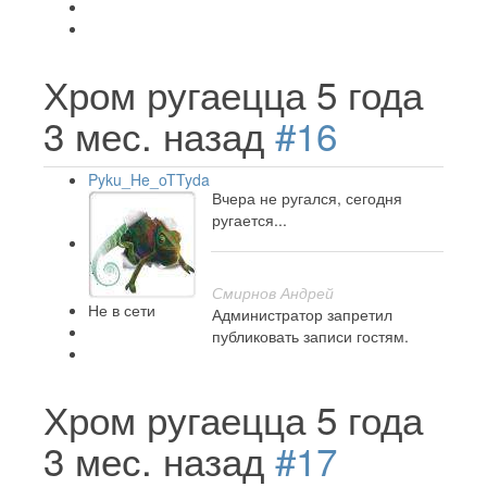
Хром ругаецца
5 года
3 мес. назад
#16
Pyku_He_oTTyda
Вчера не ругался, сегодня
ругается...
Смирнов Андрей
Не в сети
Администратор запретил
публиковать записи гостям.
Хром ругаецца
5 года
3 мес. назад
#17