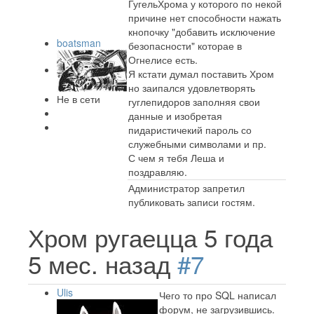
ГугельХрома у которого по некой
причине нет способности нажать
кнопочку "добавить исключение
boatsman
безопасности" которае в
Огнелисе есть.
Я кстати думал поставить Хром
но заипался удовлетворять
Не в сети
гуглепидоров заполняя свои
данные и изобретая
пидаристичекий пароль со
служебными символами и пр.
С чем я тебя Леша и
поздравляю.
Администратор запретил
публиковать записи гостям.
Хром ругаецца
5 года
5 мес. назад
#7
Ulis
Чего то про SQL написал
форум, не загрузившись.