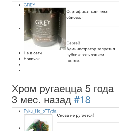
GREY
Сертификат кончился,
обновил.
Сергей
Администратор запретил
Не в сети
публиковать записи
Новичок
гостям.
Хром ругаецца
5 года
3 мес. назад
#18
Pyku_He_oTTyda
Снова не ругается!