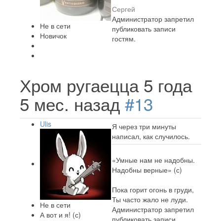
Сергей
Администратор запретил
Не в сети
публиковать записи
Новичок
гостям.
Хром ругаецца
5 года
5 мес. назад
#13
Ulis
Я через три минуты
написал, как случилось.
«Умные нам не надобны.
Надобны верные» (с)
Пока горит огонь в груди,
Ты часто жало не луди.
Не в сети
Администратор запретил
А вот и я! (с)
публиковать записи