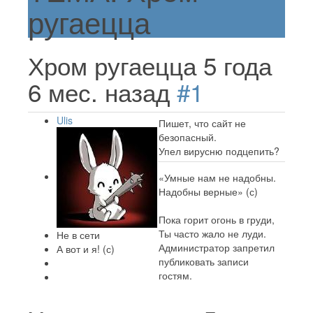
ругаецца
Хром ругаецца
5 года
6 мес. назад
#1
Ulis
Пишет, что сайт не
безопасный.
Упел вирусню подцепить?
«Умные нам не надобны.
Надобны верные» (с)
Пока горит огонь в груди,
Ты часто жало не луди.
Не в сети
Администратор запретил
А вот и я! (с)
публиковать записи
гостям.