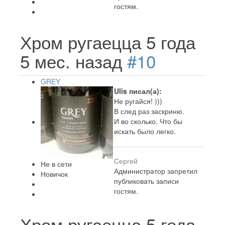
гостям.
Хром ругаецца
5 года
5 мес. назад
#10
GREY
Ulis писал(а):
Не ругайся! )))
В след раз заскриню.
И во сколько. Что бы
искать было легко.
Сергей
Не в сети
Администратор запретил
Новичок
публиковать записи
гостям.
Хром ругаецца
5 года