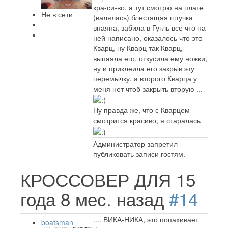
кра-си-во, а тут смотрю на плате
Не в сети
(валялась) блестящяя штучка
впаяна, забила в Гугль всё что на
ней написано, оказалось что это
Кварц, ну Кварц так Кварц,
выпаяла его, откусила ему ножки,
ну и приклеила его закрыв эту
перемычку, а второго Кварца у
меня нет чтоб закрыть вторую ...
Ну правда же, что с Кварцем
смотрится красиво, я старалась
Администратор запретил
публиковать записи гостям.
КРОССОВЕР ДЛЯ
15
года 8 мес. назад
#14
.... ВИКА-НИКА, это попахивает
boatsman