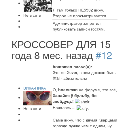
Я там только НЕ5532 вижу.
Не в сети
Второе не просматривается.
Администратор запретил
публиковать записи гостям.
КРОССОВЕР ДЛЯ
15
года 8 мес. назад
#12
boatsman писал(а):
Это же Хover, в нем должон быть
Xtal - абизательна ;
ВИКА-НИКА
О,
boatsman
на форуме, это всё,
Хавайся ў бульбу, бо
знойдуць!
Началось ...
Не в сети
Сама вижу, что с двумя Кварцами
гораздо лучше чем с одним, ну