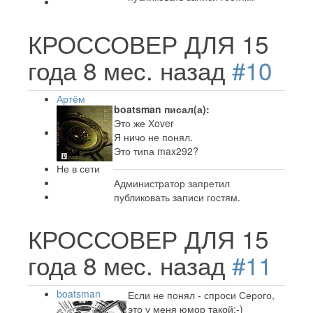
КРОССОВЕР ДЛЯ
15
года 8 мес. назад
#10
Артём
boatsman писал(а):
Это же Хover
Я ничо не понял.
Это типа max292?
Не в сети
Администратор запретил
публиковать записи гостям.
КРОССОВЕР ДЛЯ
15
года 8 мес. назад
#11
boatsman
Если не понял - спроси Серого,
это у меня юмор такой;-)