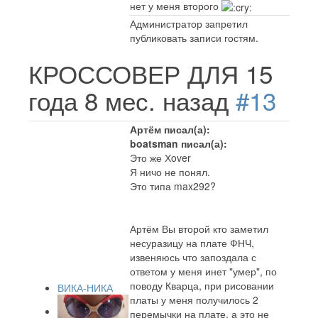
нет у меня второго
Администратор запретил
публиковать записи гостям.
КРОССОВЕР ДЛЯ
15
года 8 мес. назад
#13
Артём писал(а):
boatsman писал(а):
Это же Хover
Я ничо не понял.
Это типа max292?
Артём Вы второй кто заметил
несуразицу на плате ФНЧ,
извеняюсь что запоздала с
ответом у меня инет "умер", по
поводу Кварца, при рисовании
ВИКА-НИКА
платы у меня получилось 2
перемычки на плате, а это не