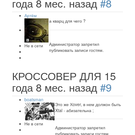
года 8 мес. назад
#8
Артём
а кварц для чего ?
Администратор запретил
Не в сети
публиковать записи гостям.
КРОССОВЕР ДЛЯ
15
года 8 мес. назад
#9
boatsman
Это же Хover, в нем должон быть
Xtal - абизательна ;
Не в сети
Администратор запретил
публиковать записи гостям.