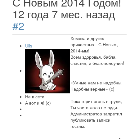
С Новым 2014 Годом!
12 года 7 мес. назад
#2
Хомяка и других
причастных - С Новым,
Ulis
2014-ым!
Всем здоровья, бабла,
счастия, и благополоучия!
«Умные нам не надобны.
Надобны верные» (с)
Не в сети
Пока горит огонь в груди,
А вот и я! (с)
Ты часто жало не луди.
Администратор запретил
публиковать записи
гостям.