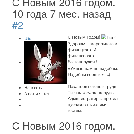
С Новым 2016 годом.
10 года 7 мес. назад
#2
С Новым Годом!
Ulis
Здоровья - морального и
физиццкого. И
финансового
благополучия !
«Умные нам не надобны.
Надобны верные» (с)
Пока горит огонь в груди,
Не в сети
Ты часто жало не луди.
А вот и я! (с)
Администратор запретил
публиковать записи
гостям.
С Новым 2016 годом.