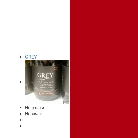
GREY
Не в сети
Новичок