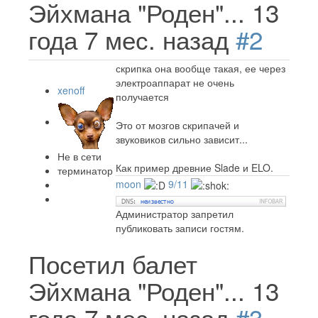
Эйхмана "Роден"...
13
года 7 мес. назад
#2
скрипка она вообще такая, ее через
электроаппарат не очень
xenoff
получается
Это от мозгов скрипачей и
звуковиков сильно зависит...
Не в сети
Как пример древние Slade и ELO.
терминатор
moon
9/11
Администратор запретил
публиковать записи гостям.
Посетил балет
Эйхмана "Роден"...
13
года 7 мес. назад
#3