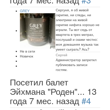
Сергуня, я об живой
GREY
скрипке, ни следы, ни
электрики на живой
скрипке нифига хорошо не
играли. Ты вот сядь от
квартета в трех метрах,
послушай и скажи честно:
моя домашняя музыка так
умеет сыграть? Ась?
Не в сети
Сергей
Новичок
Администратор запретил
публиковать записи
гостям.
Посетил балет
Эйхмана "Роден"...
13
года 7 мес. назад
#4