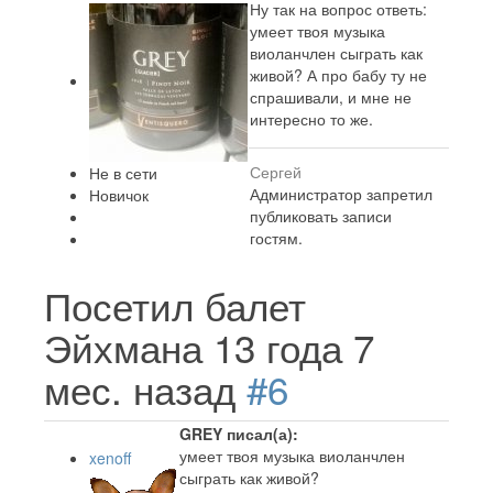
Ну так на вопрос ответь:
умеет твоя музыка
виоланчлен сыграть как
живой? А про бабу ту не
спрашивали, и мне не
интересно то же.
Сергей
Не в сети
Администратор запретил
Новичок
публиковать записи
гостям.
Посетил балет
Эйхмана
13 года 7
мес. назад
#6
GREY писал(а):
умеет твоя музыка виоланчлен
xenoff
сыграть как живой?