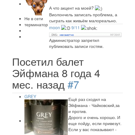
А что акцент на моей?
Виолончель записать проблема, а
Не в сети
сыграть как живьём малореально.
терминатор
moon
9/11
Администратор запретил
публиковать записи гостям.
Посетил балет
Эйфмана
8 года 4
мес. назад
#7
GREY
Ещё раз сходил на
Эйфмана - Чайковский,за
и против.
Дорого и очень хорошо. И
еще пойду, если привезут.
Если у вас показывают -