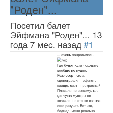
"Роден"...
Посетил балет
Эйфмана "Роден"...
13
года 7 мес. назад
#1
... очень понравилось.
Где будет идти - сходите,
вообще не нудно.
Режиссер - сила,
сценография - офигеть
вааще, свет - прекрасный.
Плясали по всякому, кое
где чутка муштры не
хватало, но это же свежак,
еще разучат. Вот что,
блджад, меня реально