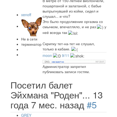
В метре от 150-летней виолончели,
пошарпаной и залатаной, с бабье
выпрыгнувшей из койки, сидел и
xenoff
слушал... и что?
Это было продолжение оргазма со
смычком, впечатляло, и не раз
у
неё всегда так
Не в сети
Скрипку тет-на-тет не слушал,
терминатор
только в кабаке.
moon
9/11
Администратор запретил
публиковать записи гостям.
Посетил балет
Эйхмана "Роден"...
13
года 7 мес. назад
#5
GREY