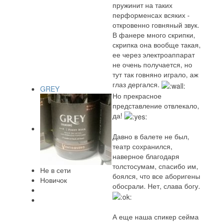
пружинит на таких
перформенсах всяких -
откровенно говняный звук.
В фанере много скрипки,
скрипка она вообще такая,
ее через электроаппарат
не очень получается, но
тут так говняно играло, аж
глаз дергался.
GREY
Но прекрасное
представление отвлекало,
да!
Давно в балете не был,
театр сохранился,
наверное благодаря
толстосумам, спасибо им,
Не в сети
боялся, что все аборигены
Новичок
обосрали. Нет, слава богу.
А еще наша спикер сейма