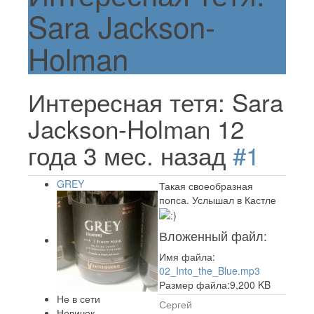
Sara Jackson-
Holman
Интересная тетя: Sara
Jackson-Holman
12
года 3 мес. назад
#1
GREY
Такая своеобразная
попса. Услышал в Кастле
Вложенный файл:
Имя файла:
02_Into_the_Blue.mp3
Размер файла:9,200 KB
Не в сети
Сергей
Новичок