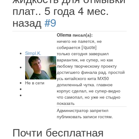
плат..
5 года 4 мес.
назад
#9
Ollema писал(а):
ничего не паяется, не
собирается [/quote]
Simpl.K.
только сегодня завершил
вариантик, не супер, но как
любому творческому проекту
достигшего финала рад. простой
усь китайского кита МХ50
Не в сети
допиленный чутка. главное
корпус сделал, не супер-видно
что самопал, но уже не стыдно
показать
Администратор запретил
публиковать записи гостям.
Почти бесплатная