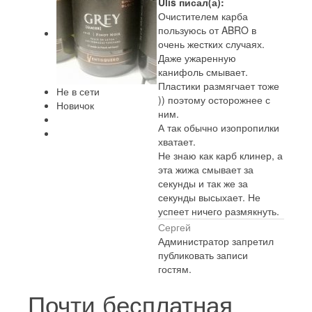
Ulis писал(а):
Очистителем карба
пользуюсь от ABRO в
очень жестких случаях.
Даже ужаренную
канифоль смывает.
Пластики размягчает тоже
Не в сети
)) поэтому осторожнее с
Новичок
ним.
А так обычно изопропилки
хватает.
Не знаю как карб клинер, а
эта жижа смывает за
секунды и так же за
секунды высыхает. Не
успеет ничего размякнуть.
Сергей
Администратор запретил
публиковать записи
гостям.
Почти бесплатная