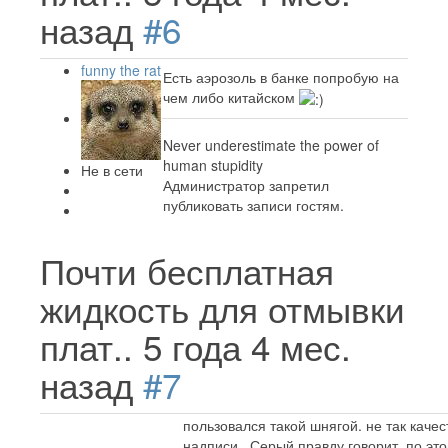
назад
#6
funny the rat
Есть аэрозоль в банке попробую на
чем либо китайском
Never underestimate the power of
human stupidity
Не в сети
Администратор запретил
публиковать записи гостям.
Почти бесплатная
жидкость для отмывки
плат..
5 года 4 мес.
назад
#7
пользовался такой шнягой. не так качес
надписи...Серый правду говорит. по э