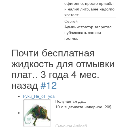
офигенно, просто пришёл
и налил литр, мне надолго
хватает.
Сергей
Администратор запретил
публиковать записи
гостям.
Почти бесплатная
жидкость для отмывки
плат..
3 года 4 мес.
назад
#12
Pyku_He_oTTyda
Получается да...
10 л эцетилата наверное, 20$
Смирнов Андрей