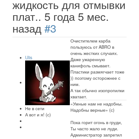
жидкость для отмывки
плат..
5 года 5 мес.
назад
#3
Очистителем карба
пользуюсь от ABRO в
очень жестких случаях.
Ulis
Даже ужаренную
канифоль смывает.
Пластики размягчает тоже
)) поэтому осторожнее с
ним.
А так обычно изопропилки
хватает.
«Умные нам не надобны.
Не в сети
Надобны верные» (с)
А вот и я! (с)
Пока горит огонь в груди,
Ты часто жало не луди.
Администратор запретил