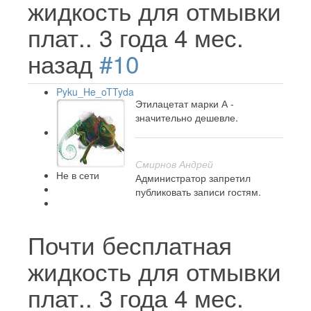
жидкость для отмывки
плат..
3 года 4 мес.
назад
#10
Pyku_He_oTTyda
Этилацетат марки А -
значительно дешевле.
Смирнов Андрей
Не в сети
Администратор запретил
публиковать записи гостям.
Почти бесплатная
жидкость для отмывки
плат..
3 года 4 мес.