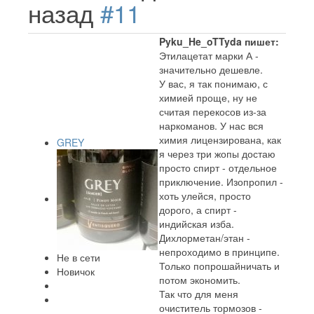
назад
#11
Pyku_He_oTTyda пишет:
Этилацетат марки А -
значительно дешевле.
У вас, я так понимаю, с
химией проще, ну не
считая перекосов из-за
наркоманов. У нас вся
химия лицензирована, как
GREY
я через три жопы достаю
просто спирт - отдельное
приключение. Изопропил -
хоть улейся, просто
дорого, а спирт -
индийская изба.
Дихлорметан/этан -
непроходимо в принципе.
Не в сети
Только попрошайничать и
Новичок
потом экономить.
Так что для меня
очиститель тормозов -