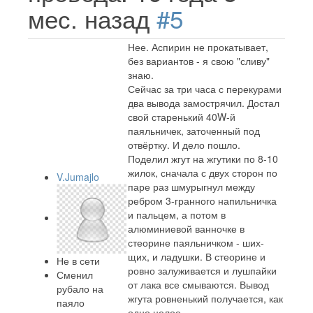
мес. назад
#5
Нее. Аспирин не прокатывает,
без вариантов - я свою "сливу"
знаю.
Сейчас за три часа с перекурами
два вывода замострячил. Достал
свой старенький 40W-й
паяльничек, заточенный под
отвёртку. И дело пошло.
Поделил жгут на жгутики по 8-10
жилок, сначала с двух сторон по
V.Jumajlo
паре раз шмурыгнул между
ребром 3-гранного напильничка
и пальцем, а потом в
алюминиевой ванночке в
стеорине паяльничком - ших-
щих, и ладушки. В стеорине и
Не в сети
ровно залуживается и лушпайки
Сменил
от лака все смываются. Вывод
рубало на
жгута ровненький получается, как
паяло
одно целое.