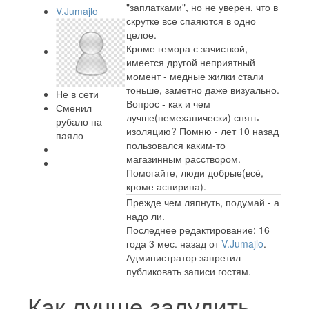
"заплатками", но не уверен, что в
V.Jumajlo
скрутке все спаяются в одно
целое.
Кроме гемора с зачисткой,
имеется другой неприятный
момент - медные жилки стали
тоньше, заметно даже визуально.
Не в сети
Вопрос - как и чем
Сменил
лучше(немеханически) снять
рубало на
изоляцию? Помню - лет 10 назад
паяло
пользовался каким-то
магазинным расствором.
Помогайте, люди добрые(всё,
кроме аспирина).
Прежде чем ляпнуть, подумай - а
надо ли.
Последнее редактирование: 16
года 3 мес. назад от
V.Jumajlo
.
Администратор запретил
публиковать записи гостям.
Как лучше залудить