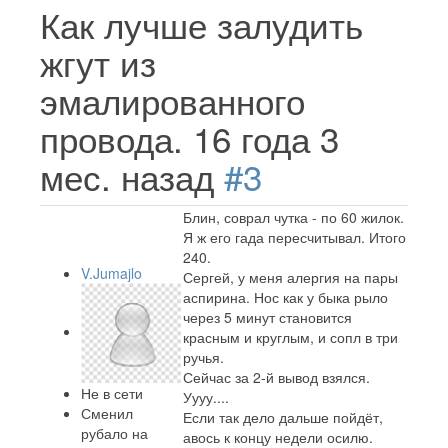
Как лучше залудить
жгут из
эмалированного
провода.
16 года 3
мес. назад
#3
Блин, соврал чутка - по 60 жилок.
Я ж его гада пересчитывал. Итого
240.
V.Jumajlo
Сергей, у меня алергия на пары
аспирина. Нос как у быка рыло
через 5 минут становится
красным и круглым, и сопл в три
ручья.
Сейчас за 2-й вывод взялся.
Не в сети
Уууу....
Сменил
Если так дело дальше пойдёт,
рубало на
авось к концу недели осилю.