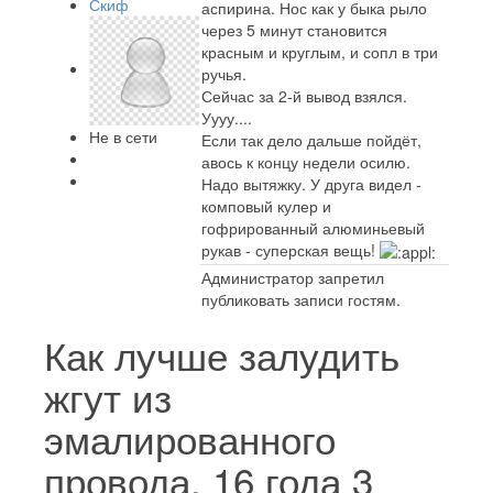
Скиф
аспирина. Нос как у быка рыло
через 5 минут становится
красным и круглым, и сопл в три
ручья.
Сейчас за 2-й вывод взялся.
Уууу....
Не в сети
Если так дело дальше пойдёт,
авось к концу недели осилю.
Надо вытяжку. У друга видел -
комповый кулер и
гофрированный алюминьевый
рукав - суперская вещь!
Администратор запретил
публиковать записи гостям.
Как лучше залудить
жгут из
эмалированного
провода.
16 года 3