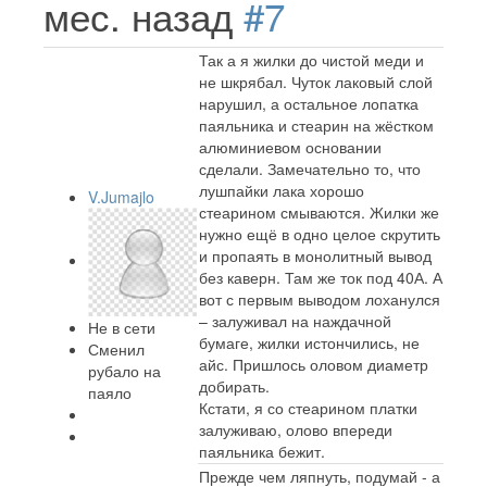
мес. назад
#7
Так а я жилки до чистой меди и
не шкрябал. Чуток лаковый слой
нарушил, а остальное лопатка
паяльника и стеарин на жёстком
алюминиевом основании
сделали. Замечательно то, что
лушпайки лака хорошо
V.Jumajlo
стеарином смываются. Жилки же
нужно ещё в одно целое скрутить
и пропаять в монолитный вывод
без каверн. Там же ток под 40А. А
вот с первым выводом лоханулся
– залуживал на наждачной
Не в сети
бумаге, жилки истончились, не
Сменил
айс. Пришлось оловом диаметр
рубало на
добирать.
паяло
Кстати, я со стеарином платки
залуживаю, олово впереди
паяльника бежит.
Прежде чем ляпнуть, подумай - а