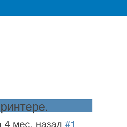
ринтере.
а 4 мес. назад
#1