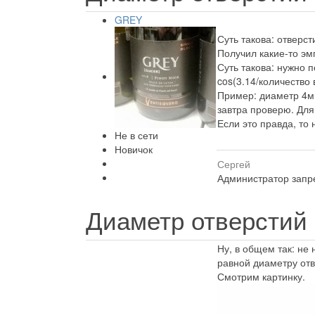
GREY
Суть такова: отверст
Получил какие-то эм
Суть такова: нужно 
cos(3.14/количество
Пример: диаметр 4мм
завтра проверю. Для
Если это правда, то
Не в сети
Новичок
Сергей
Администратор запре
Диаметр отверстий
Ну, в общем так: не
равной диаметру отв
Смотрим картинку.