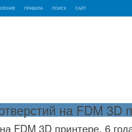
ВЛЕНИЕ
ПРАВИЛА
ПОИСК
САЙТ
отверстий на FDM 3D п
 на FDM 3D принтере.
6 год