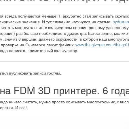
ия всегда получаются меньше. Я аккуратно стал записывать сколько 
пирические значения. И тут случайно наткнулся на статью:
hydrarapt
печатать многоугольник, с количеством вершин равному удвоенному
 вершин) раз больше необходимого диаметра. Естественно, мелкие 
, значит 8 вершин, диаметр окружности, в которой наш многоугольни
 проверке на Сингверсе лежит файлик:
www.thingiverse.com/thing:6
 надо написать примитивный калькулятор.
тил публиковать записи гостям.
 на FDM 3D принтере.
6 год
 надо ничего считать, нужно просто описывать многоугольник, с чи
ерстия. И всё!