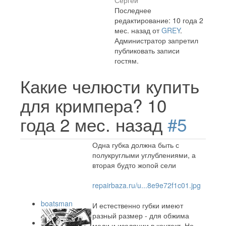
Сергей
Последнее
редактирование: 10 года 2
мес. назад от
GREY
.
Администратор запретил
публиковать записи
гостям.
Какие челюсти купить
для кримпера?
10
года 2 мес. назад
#5
Одна губка должна быть с
полукруглыми углублениями, а
вторая будто жопой сели
repairbaza.ru/u...8e9e72f1c01.jpg
boatsman
И естественно губки имеют
разный размер - для обжима
меди и изоляции в контакт. Но