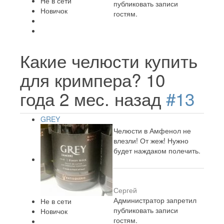
Не в сети
публиковать записи
Новичок
гостям.
Какие челюсти купить
для кримпера?
10
года 2 мес. назад
#13
GREY
Челюсти в Амфенол не
влезли! От жеж! Нужно
будет наждаком полечить.
Сергей
Администратор запретил
Не в сети
публиковать записи
Новичок
гостям.