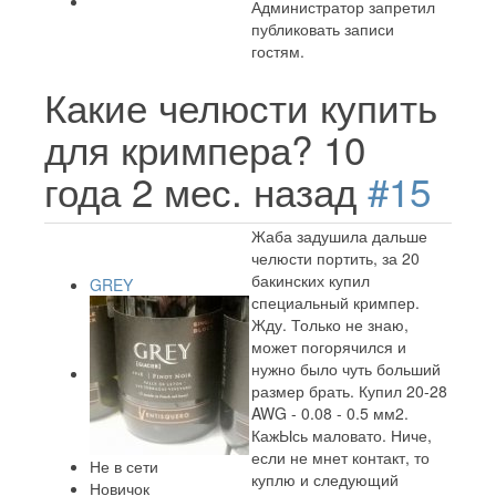
Администратор запретил
публиковать записи
гостям.
Какие челюсти купить
для кримпера?
10
года 2 мес. назад
#15
Жаба задушила дальше
челюсти портить, за 20
бакинских купил
GREY
специальный кримпер.
Жду. Только не знаю,
может погорячился и
нужно было чуть больший
размер брать. Купил 20-28
AWG - 0.08 - 0.5 мм2.
КажЫсь маловато. Ниче,
если не мнет контакт, то
Не в сети
куплю и следующий
Новичок