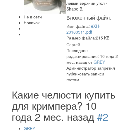
левый верхний угол -
Shape B.
Вложенный файл:
Не в сети
Новичок
Имя файла:
eXH-
20160511.pdf
Размер файла:215 KB
Сергей
Последнее
редактирование: 10 года 2
мес. назад от
GREY
.
Администратор запретил
публиковать записи
гостям.
Какие челюсти купить
для кримпера?
10
года 2 мес. назад
#2
GREY