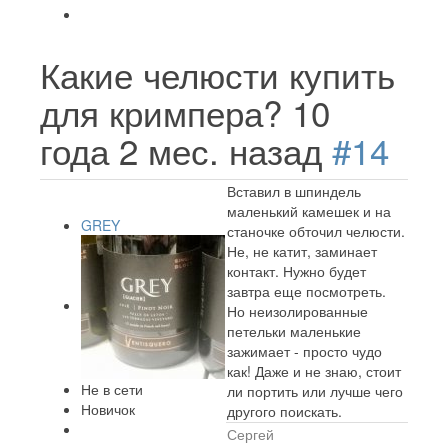
Какие челюсти купить
для кримпера?
10
года 2 мес. назад
#14
Вставил в шпиндель
маленький камешек и на
GREY
станочке обточил челюсти.
Не, не катит, заминает
контакт. Нужно будет
завтра еще посмотреть.
Но неизолированные
петельки маленькие
зажимает - просто чудо
как! Даже и не знаю, стоит
Не в сети
ли портить или лучше чего
Новичок
другого поискать.
Сергей