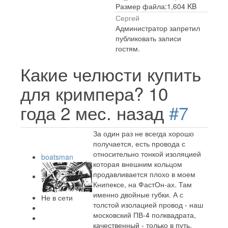
Размер файла:1,604 KB
Сергей
Администратор запретил
публиковать записи
гостям.
Какие челюсти купить
для кримпера?
10
года 2 мес. назад
#7
За один раз не всегда хорошо
получается, есть провода с
относительно тонкой изоляцией
boatsman
которая внешним кольцом
продавливается плохо в моем
Книпексе, на ФастОн-ах. Там
именно двойные губки. А с
Не в сети
толстой изолацией провод - наш
московский ПВ-4 полквадрата,
качественный - только в путь.