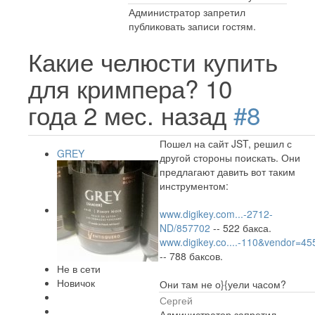
Администратор запретил
публиковать записи гостям.
Какие челюсти купить
для кримпера?
10
года 2 мес. назад
#8
Пошел на сайт JST, решил с
GREY
другой стороны поискать. Они
предлагают давить вот таким
инструментом:
www.digikey.com...-2712-
ND/857702
-- 522 бакса.
www.digikey.co....-110&vendor=45
-- 788 баксов.
Не в сети
Новичок
Они там не о}{уели часом?
Сергей
Администратор запретил