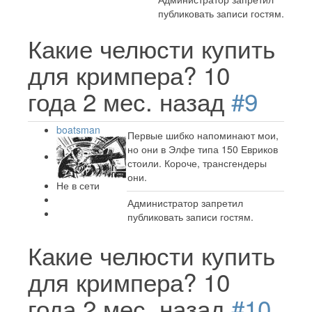
публиковать записи гостям.
Какие челюсти купить
для кримпера?
10
года 2 мес. назад
#9
boatsman
Первые шибко напоминают мои,
но они в Элфе типа 150 Евриков
стоили. Короче, трансгендеры
они.
Не в сети
Администратор запретил
публиковать записи гостям.
Какие челюсти купить
для кримпера?
10
года 2 мес. назад
#10