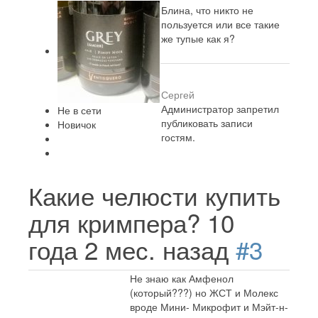
Блина, что никто не
пользуется или все такие
же тупые как я?
Сергей
Администратор запретил
Не в сети
публиковать записи
Новичок
гостям.
Какие челюсти купить
для кримпера?
10
года 2 мес. назад
#3
Не знаю как Амфенол
(который???) но ЖСТ и Молекс
вроде Мини- Микрофит и Мэйт-н-