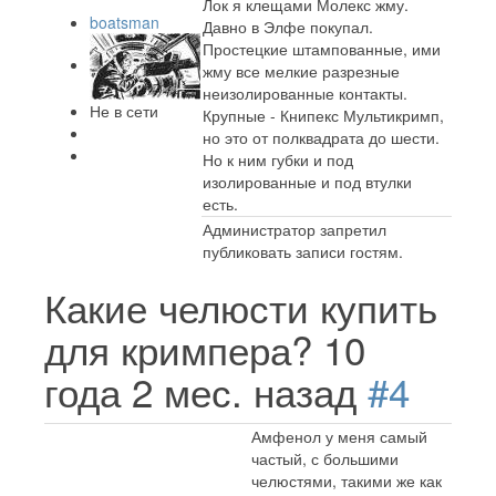
Лок я клещами Молекс жму.
boatsman
Давно в Элфе покупал.
Простецкие штампованные, ими
жму все мелкие разрезные
неизолированные контакты.
Не в сети
Крупные - Книпекс Мультикримп,
но это от полквадрата до шести.
Но к ним губки и под
изолированные и под втулки
есть.
Администратор запретил
публиковать записи гостям.
Какие челюсти купить
для кримпера?
10
года 2 мес. назад
#4
Амфенол у меня самый
частый, с большими
челюстями, такими же как