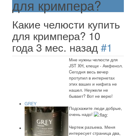
для кримпера?
Какие челюсти купить
для кримпера?
10
года 3 мес. назад
#1
Мне нужны челюсти для
JST XH, клещи - Амфенол.
Cегодня весь вечер
протупил в интернетах
этих ваших и нифига не
нашел. Неужели не
бывает? Вот не верю!
GREY
Подскажите люди добрые,
очень надо!
Чертеж разъема. Меня
интересует страница два,