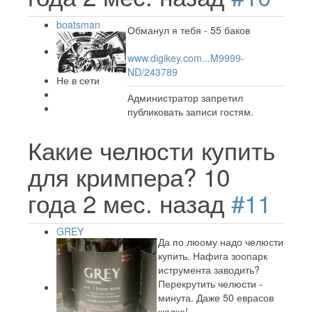
boatsman
Обманул я тебя - 55 баков
www.digikey.com...M9999-
ND/243789
Не в сети
Администратор запретил
публиковать записи гостям.
Какие челюсти купить
для кримпера?
10
года 2 мес. назад
#11
GREY
Да по люому надо челюсти
купить. Нафига зоопарк
иструмента заводить?
Перекрутить челюсти -
минута. Даже 50 еврасов
жалко!