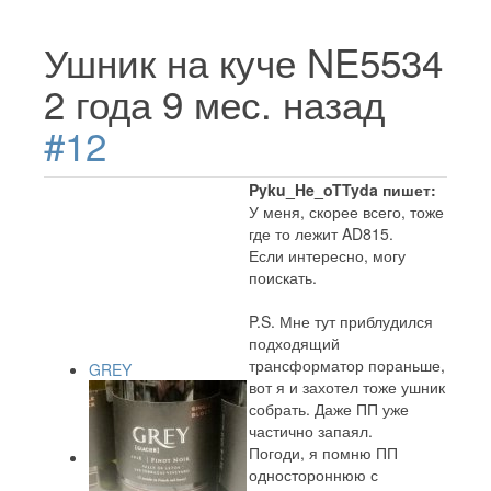
Ушник на куче NE5534
2 года 9 мес. назад
#12
Pyku_He_oTTyda пишет:
У меня, скорее всего, тоже
где то лежит AD815.
Если интересно, могу
поискать.
P.S. Мне тут приблудился
подходящий
трансформатор пораньше,
GREY
вот я и захотел тоже ушник
собрать. Даже ПП уже
частично запаял.
Погоди, я помню ПП
одностороннюю с