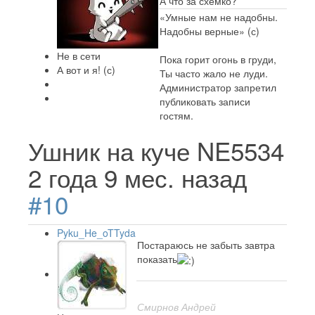
А что за схемко?
«Умные нам не надобны.
Надобны верные» (с)
Не в сети
Пока горит огонь в груди,
А вот и я! (с)
Ты часто жало не луди.
Администратор запретил
публиковать записи
гостям.
Ушник на куче NE5534
2 года 9 мес. назад
#10
Pyku_He_oTTyda
Постараюсь не забыть завтра
показать
Смирнов Андрей