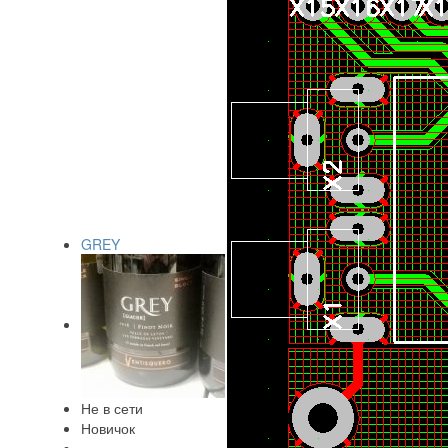
GREY
Не в сети
Новичок