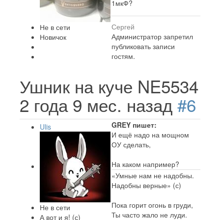
1мкФ?
Сергей
Не в сети
Администратор запретил
Новичок
публиковать записи
гостям.
Ушник на куче NE5534
2 года 9 мес. назад
#6
GREY пишет:
Ulis
И ещё надо на мощном
ОУ сделать,
На каком например?
«Умные нам не надобны.
Надобны верные» (с)
Пока горит огонь в груди,
Не в сети
Ты часто жало не луди.
А вот и я! (с)