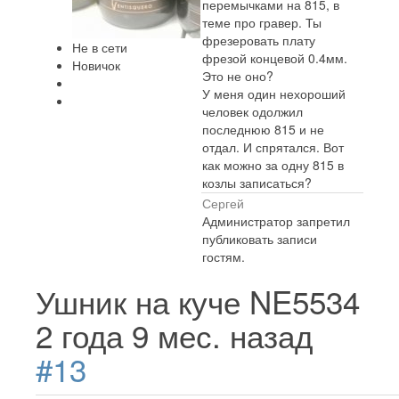
перемычками на 815, в
теме про гравер. Ты
фрезеровать плату
Не в сети
фрезой концевой 0.4мм.
Новичок
Это не оно?
У меня один нехороший
человек одолжил
последнюю 815 и не
отдал. И спрятался. Вот
как можно за одну 815 в
козлы записаться?
Сергей
Администратор запретил
публиковать записи
гостям.
Ушник на куче NE5534
2 года 9 мес. назад
#13