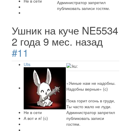
Не в сети
Администратор запретил
публиковать записи гостям.
Ушник на куче NE5534
2 года 9 мес. назад
#11
Ulis
«Умные нам не надобны.
Надобны верные» (с)
Пока горит огонь в груди,
Ты часто жало не луди.
Не в сети
Администратор запретил
А вот и я! (с)
публиковать записи
гостям.