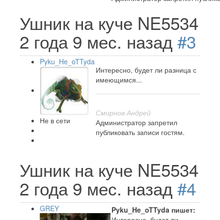
Ушник на куче NE5534
2 года 9 мес. назад
#3
Pyku_He_oTTyda
Интересно, будет ли разница с
имеющимся...
Смирнов Андрей
Не в сети
Администратор запретил
публиковать записи гостям.
Ушник на куче NE5534
2 года 9 мес. назад
#4
GREY
Pyku_He_oTTyda пишет:
Интересно, будет ли