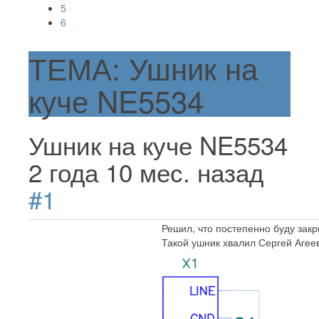
5
6
ТЕМА: Ушник на
куче NE5534
Ушник на куче NE5534
2 года 10 мес. назад
#1
Решил, что постепенно буду закр
Такой ушник хвалил Сергей Агеев