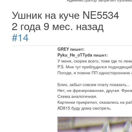
Ушник на куче NE5534
2 года 9 мес. назад
#14
GREY пишет:
Pyku_He_oTTyda пишет:
У меня, скорее всего, тоже где то леж
P.S. Мне тут приблудился подходящий
Погоди, я помню ПП одностороннюю с
Блин, забыл совсем плату показать...
Нет, не фрезерованная, другая. Фре
Схема аналогичная.
Картинки прикрепил, оказались на ра
AD815 буду дома смотреть.