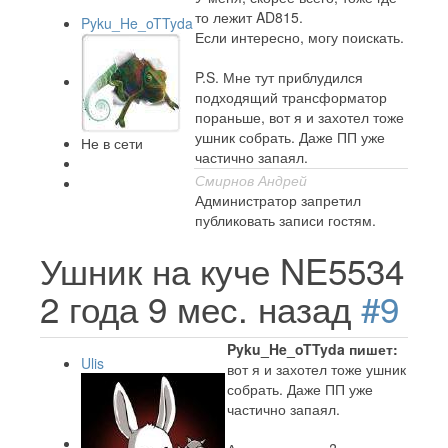
то лежит AD815.
Pyku_He_oTTyda
Если интересно, могу поискать.
P.S. Мне тут приблудился
подходящий трансформатор
пораньше, вот я и захотел тоже
ушник собрать. Даже ПП уже
Не в сети
частично запаял.
Смирнов Андрей
Администратор запретил
публиковать записи гостям.
Ушник на куче NE5534
2 года 9 мес. назад
#9
Pyku_He_oTTyda пишет:
Ulis
вот я и захотел тоже ушник
собрать. Даже ПП уже
частично запаял.