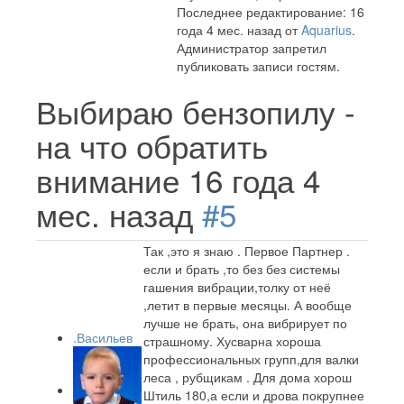
Последнее редактирование: 16
года 4 мес. назад от
Aquarius
.
Администратор запретил
публиковать записи гостям.
Выбираю бензопилу -
на что обратить
внимание
16 года 4
мес. назад
#5
Так ,это я знаю . Первое Партнер .
если и брать ,то без без системы
гашения вибрации,толку от неё
,летит в первые месяцы. А вообще
лучше не брать, она вибрирует по
.Васильев
страшному. Хусварна хороша
профессиональных групп,для валки
леса , рубщикам . Для дома хорош
Штиль 180,а если и дрова покрупнее