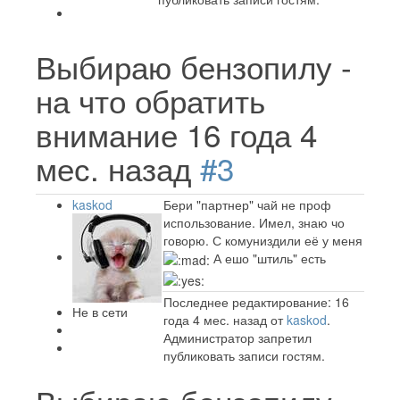
Выбираю бензопилу -
на что обратить
внимание
16 года 4
мес. назад
#3
kaskod
Бери "партнер" чай не проф
использование. Имел, знаю чо
говорю. С комуниздили её у меня
А ешо "штиль" есть
Последнее редактирование: 16
Не в сети
года 4 мес. назад от
kaskod
.
Администратор запретил
публиковать записи гостям.