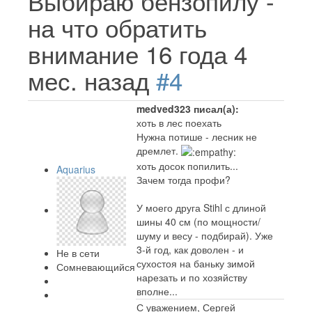
Выбираю бензопилу -
на что обратить
внимание
16 года 4
мес. назад
#4
medved323 писал(а):
хоть в лес поехать
Нужна потише - лесник не
дремлет.
хоть досок попилить...
Aquarius
Зачем тогда профи?
У моего друга Stihl с длиной
шины 40 см (по мощности/
шуму и весу - подбирай). Уже
3-й год, как доволен - и
Не в сети
сухостоя на баньку зимой
Сомневающийся
нарезать и по хозяйству
вполне...
С уважением, Сергей