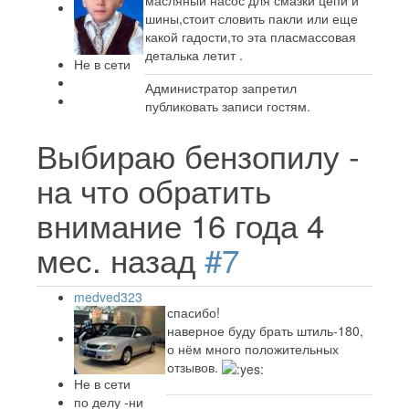
масляный насос для смазки цепи и
шины,стоит словить пакли или еще
какой гадости,то эта пласмассовая
деталька летит .
Не в сети
Администратор запретил
публиковать записи гостям.
Выбираю бензопилу -
на что обратить
внимание
16 года 4
мес. назад
#7
medved323
спасибо!
наверное буду брать штиль-180,
о нём много положительных
отзывов.
Не в сети
по делу -ни