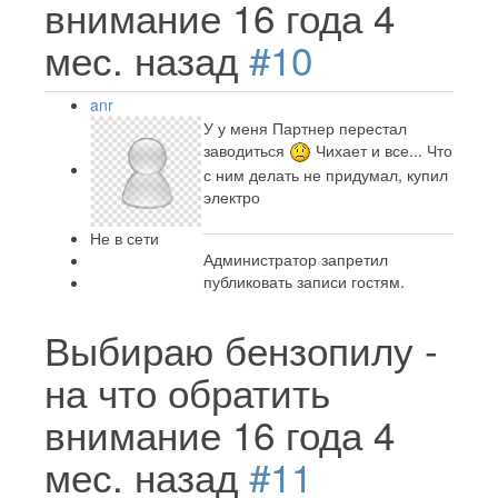
внимание
16 года 4
мес. назад
#10
anr
У у меня Партнер перестал
заводиться
Чихает и все... Что
с ним делать не придумал, купил
электро
Не в сети
Администратор запретил
публиковать записи гостям.
Выбираю бензопилу -
на что обратить
внимание
16 года 4
мес. назад
#11