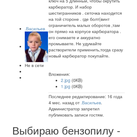
ключ на 5 длинный, чтобы окрутить
карбюратор. И набор
шестигранников . сеточка находится
на той стороне . где болт(винт
ограничитель малых оборотов ,там
.Васильев
он прямо на корпусе карбюратора .
его снимаете и аккуратно
промываете. Не удумайте
растворители применить,тогда сразу
новый карбюратор покупайте.
Не в сети
Вложения:
2.jpg
(0KB)
1.jpg
(0KB)
Последнее редактирование: 16 года
4 мес. назад от
.Васильев
.
Администратор запретил
публиковать записи гостям.
Выбираю бензопилу -