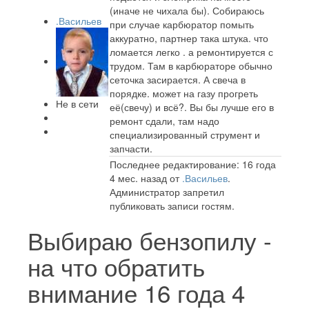
(иначе не чихала бы). Собираюсь
.Васильев
при случае карбюратор помыть
аккуратно, партнер така штука. что
ломается легко . а ремонтируется с
трудом. Там в карбюраторе обычно
сеточка засирается. А свеча в
порядке. может на газу прогреть
Не в сети
её(свечу) и всё?. Вы бы лучше его в
ремонт сдали, там надо
специализированный струмент и
запчасти.
Последнее редактирование: 16 года
4 мес. назад от
.Васильев
.
Администратор запретил
публиковать записи гостям.
Выбираю бензопилу -
на что обратить
внимание
16 года 4