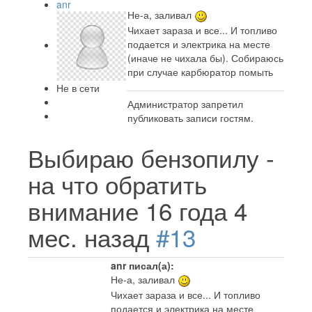
anr
Не-а, заливал
Чихает зараза и все... И топливо
подается и электрика на месте
(иначе не чихала бы). Собираюсь
при случае карбюратор помыть
Не в сети
Администратор запретил
публиковать записи гостям.
Выбираю бензопилу -
на что обратить
внимание
16 года 4
мес. назад
#13
anr писал(а):
Не-а, заливал
Чихает зараза и все... И топливо
подается и электрика на месте