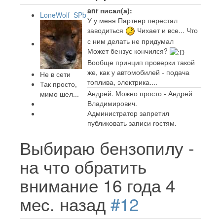
anr писал(а):
LoneWolf_SPb
У у меня Партнер перестал
заводиться
Чихает и все... Что
с ним делать не придумал
Может бензус кончился?
Вообще принцип проверки такой
же, как у автомобилей - подача
Не в сети
топлива, электрика....
Так просто,
Андрей. Можно просто - Андрей
мимо шел...
Владимирович.
Администратор запретил
публиковать записи гостям.
Выбираю бензопилу -
на что обратить
внимание
16 года 4
мес. назад
#12