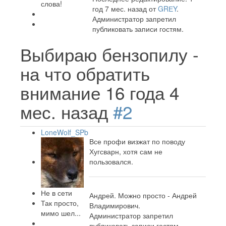
слова!
год 7 мес. назад от
GRЕY
.
Администратор запретил
публиковать записи гостям.
Выбираю бензопилу -
на что обратить
внимание
16 года 4
мес. назад
#2
LoneWolf_SPb
Все профи визжат по поводу
Хугсварн, хотя сам не
пользовался.
Не в сети
Андрей. Можно просто - Андрей
Так просто,
Владимирович.
мимо шел...
Администратор запретил
публиковать записи гостям.