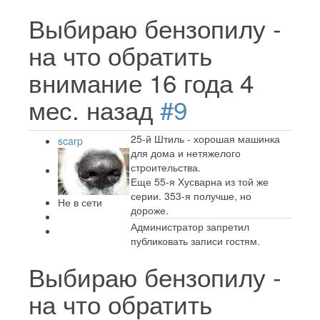
Выбираю бензопилу -
на что обратить
внимание
16 года 4
мес. назад
#9
25-й Штиль - хорошая машинка
scarp
для дома и нетяжелого
строительства.
Еще 55-я Хусварна из той же
серии. 353-я получше, но
Не в сети
дороже.
Администратор запретил
публиковать записи гостям.
Выбираю бензопилу -
на что обратить