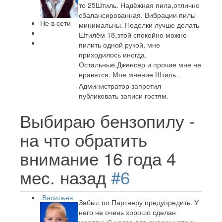
то 25Штиль. Надёжная пила,отлично
сбалансированная. Вибрации пилы
Не в сети
минимальны. Поделки лучше делать
Штилём 18,этой спокойно можно
пилить одной рукой, мне
приходилось иногда.
Остальные,Дженсер и прочие мне не
нравятся. Мое мнение Штиль .
Администратор запретил
публиковать записи гостям.
Выбираю бензопилу -
на что обратить
внимание
16 года 4
мес. назад
#6
.Васильев
Забыл по Партнеру предупредить. У
него не очень хорошо сделан