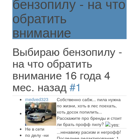
бензопилу - на что
обратить
внимание
Выбираю бензопилу -
на что обратить
внимание
16 года 4
мес. назад
#1
medved323
Собственно сабж... пила нужна
по жизни, хоть в лес поехать,
хоть досок попилить...
Расскажите про бренды и стоит
ли брать профф пилу?
Не в сети
...ненавижу расизм и негрофф!
по делу -ни
Последнее редактирование: 1