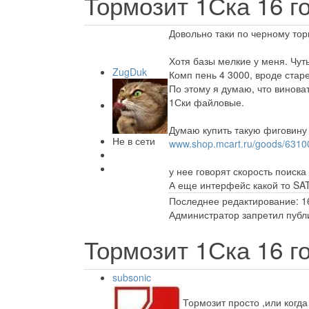
Тормозит 1Ска
16 г
Довольно таки по черному тор
Хотя базы мелкие у меня. Чуть
ZugDuk
Комп пень 4 3000, вроде стар
По этому я думаю, что виноват
1Ски файловые.
Думаю купить такую фиговину
Не в сети
www.shop.mcart.ru/goods/6310
у нее говорят скорость поиск
А еще интерфейс какой то SAT
Последнее редактирование: 16
Администратор запретил публи
Тормозит 1Ска
16 г
subsonic
Тормозит просто ,или когд