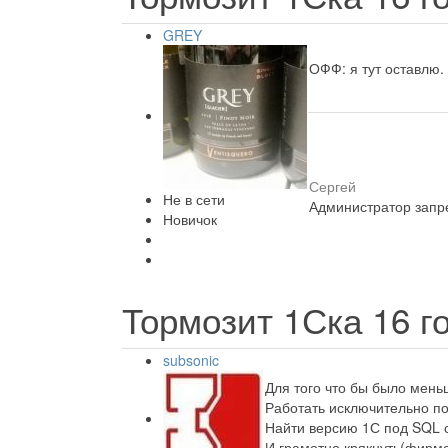
GREY
ОФФ: я тут оставлю.
Сергей
Не в сети
Администратор запре
Новичок
Тормозит 1Ска
16 г
subsonic
Для того что бы было мень
Работать исключительно по
Найти версию 1С под SQL 
И грамотно крякнуть(фирме