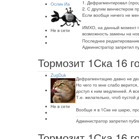
1. Дефрагментировал (прощ
Ослик Иа
2. С другим винчестером п
Если вообще ничего не меня
ИМХО, на данный момент пр
Не в сети
возможность замены на но
Последнее редактирование:
Администратор запретил пу
Тормозит 1Ска
16 г
ZugDuk
Дефрагментацию давно не дела
Но чего то мне слабо верится,
доступ к ним медленней. А все
Т.е. желательно, чтоб пустой
Не в сети
Вообще я в 1Ске не шарю, про
Администратор запретил публи
Тормозит 1Ска
16 г