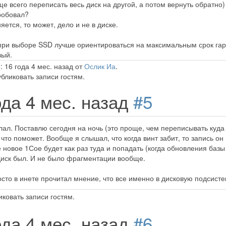
е всего переписать весь диск на другой, а потом вернуть обратно)
робовал?
ется, то может, дело и не в диске.
и выборе SSD лучше ориентироваться на максимальным срок гаран
вый.
 16 года 4 мес. назад от
Ослик Иа
.
бликовать записи гостям.
ода 4 мес. назад
#5
л. Поставлю сегодня на ночь (это проще, чем переписывать куда 
 что поможет. Вообще я слышал, что когда винт забит, то запись он
 новое 1Сое будет как раз туда и попадать (когда обновления базы
 диск был. И не было фрагментации вообще.
сто в инете прочитал мнение, что все именно в дисковую подсист
ковать записи гостям.
ода 4 мес. назад
#6