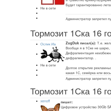
Будет гарантированно лета
Не в сети
Администратор запретил пу
Тормозит 1Ска
16 г
ZugDuk писал(а):
Т.е. жел
Ослик Иа
Вообще я в 1Ске не шарю, 
Дефрагментация неизбежна.
дефрагментатор. .
Не в сети
Долгое открытие рекламных 
какая 1С, семёрка или вос
Администратор запретил пу
Тормозит 1Ска
16 г
xenoff
пишет:
Цифровое устройство 30Gb SA