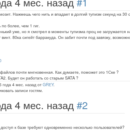
ода 4 мес. назад
#1
мозит. Нажмешь чего нить и впадает в долгий тупизм секунд на 30
 по более, чем 1 гиг.
енький уже, но я смотрел в моменты тупизма проц не загружается н
 винт. 80ка сигейт барракуда. Он забит почти под завязку, возмож
0
а файлов почти мнгновенная. Как думаете, поможет это 1Ске ?
A2. Будет он работать со старым SATA ?
 года 4 мес. назад от
GRЕY
.
ковать записи гостям.
ода 4 мес. назад
#2
а доступ к базе требуют одновременно несколько пользователей?