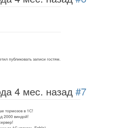
тил публиковать записи гостям.
ода 4 мес. назад
#7
ше тормозов в 1С!
д 2000 виндой!
сервер!
нным 1С кряком- Sable)