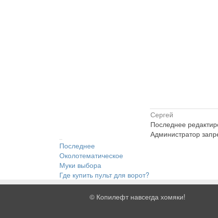
Сергей
Последнее редактиро
Администратор запре
Последнее
Околотематическое
Муки выбора
Где купить пульт для ворот?
©
Копилефт навсегда хомяки!