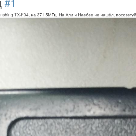
д
#1
enshing TX-F04, на 371,5МГц. На Али и Наебее не нашёл, посоветуйт