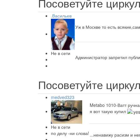
Посоветуйте циркул
.Васильев
Уж в Москве то есть всякие,са
Не в сети
Администратор запретил публи
Посоветуйте циркул
medved323
Metabo 1010-Ватт ручна
я вот такую купил
Не в сети
по делу -ни слова!
...ненавижу расизм и н