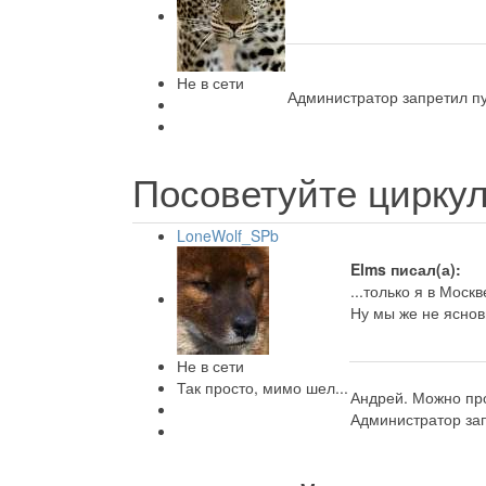
Не в сети
Администратор запретил пу
Посоветуйте циркул
LoneWolf_SPb
Elms писал(а):
...только я в Москве
Ну мы же не яснов
Не в сети
Так просто, мимо шел...
Андрей. Можно пр
Администратор зап