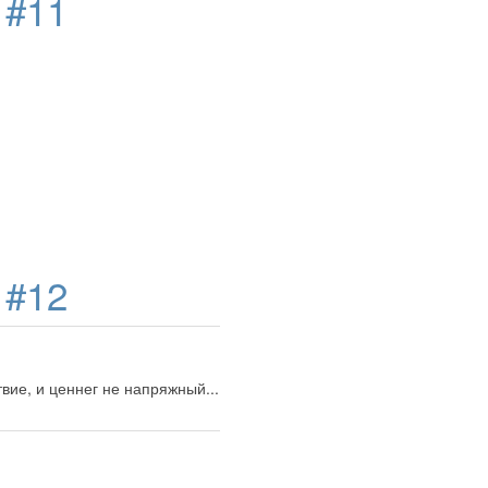
д
#11
д
#12
твие, и ценнег не напряжный...