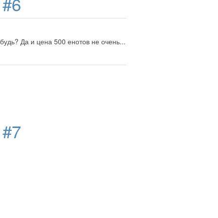
д
#6
удь? Да и цена 500 енотов не очень...
д
#7