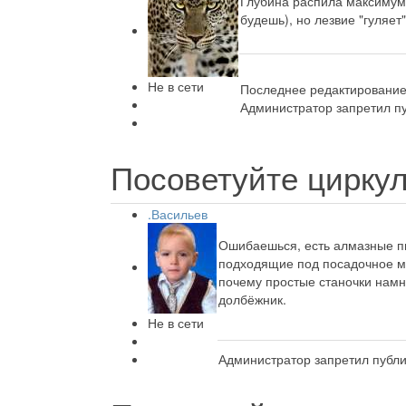
Глубина распила максимум 
будешь), но лезвие "гуляет
Не в сети
Последнее редактирование:
Администратор запретил пу
Посоветуйте циркул
.Васильев
Ошибаешься, есть алмазные пи
подходящие под посадочное ме
почему простые станочки намно
долбёжник.
Не в сети
Администратор запретил публи