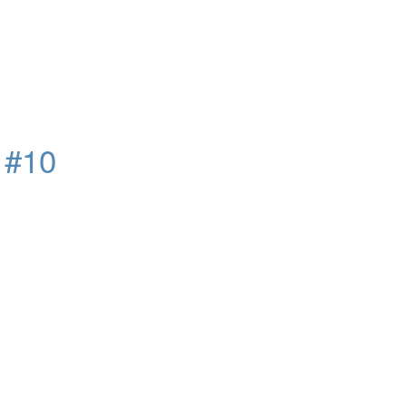
д
#10