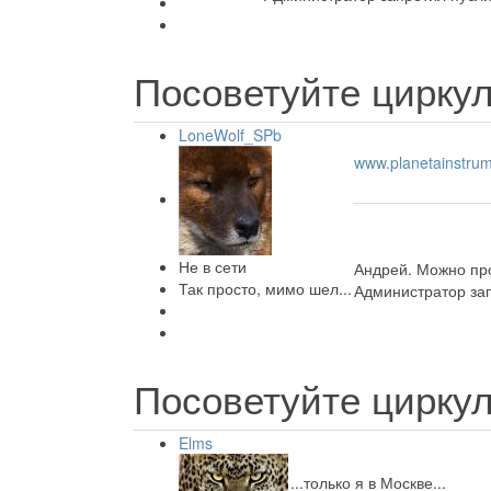
Посоветуйте циркул
LoneWolf_SPb
www.planetainstrum
Не в сети
Андрей. Можно пр
Так просто, мимо шел...
Администратор зап
Посоветуйте циркул
Elms
...только я в Москве...