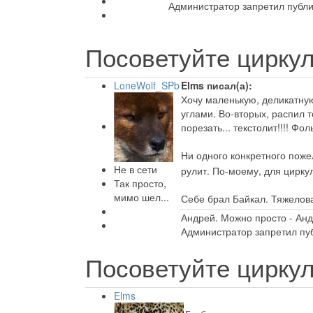
Администратор запретил публи
Посоветуйте циркул
LoneWolf_SPb
Elms писал(а):
Хочу маленькую, деликатную
углами. Во-вторых, распил 
порезать... текстолит!!!! Фол
Ни одного конкретного пож
Не в сети
рулит. По-моему, для цирку
Так просто,
мимо шел...
Себе брал Байкал. Тяжелова
Андрей. Можно просто - Ан
Администратор запретил пуб
Посоветуйте циркул
Elms