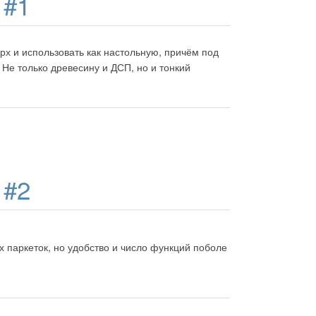
д
#1
х и использовать как настольную, причём под
 Не только древесину и ДСП, но и тонкий
д
#2
ых паркеток, но удобство и число функций поболе