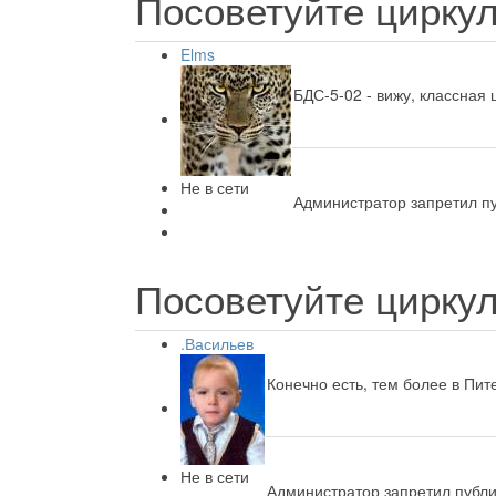
Посоветуйте циркул
Elms
БДС-5-02 - вижу, классная 
Не в сети
Администратор запретил пу
Посоветуйте циркул
.Васильев
Конечно есть, тем более в Пи
Не в сети
Администратор запретил публи