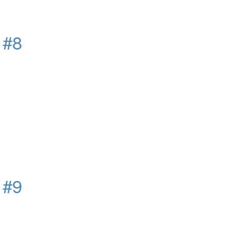
д
#8
д
#9