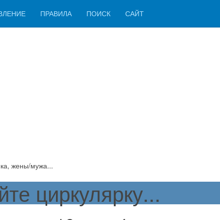
ВЛЕНИЕ
ПРАВИЛА
ПОИСК
САЙТ
ка, жены/мужа...
те циркулярку...