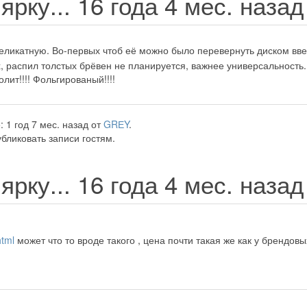
ярку...
16 года 4 мес. наза
ликатную. Во-первых чтоб её можно было перевернуть диском ввер
, распил толстых брёвен не планируется, важнее универсальность.
лит!!!! Фольгированый!!!!
 1 год 7 мес. назад от
GRЕY
.
бликовать записи гостям.
ярку...
16 года 4 мес. наза
html
может что то вроде такого , цена почти такая же как у брендов