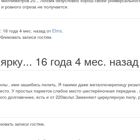
миллиметров 20... Лобзик безусловно хорош своей универсальность
" и ровного отреза не получается.
 16 года 4 мес. назад от
Elms
.
бликовать записи гостям.
ярку...
16 года 4 мес. наза
лы , ими зашибись пилить. Я такими даже металлочерепицу резал, 
сто. У простых паркеток слабое место шестерёночная передача , 
го долговечнее, есть и от 220вольт.Заменяют циркулярную пилу, р
ковать записи гостям.