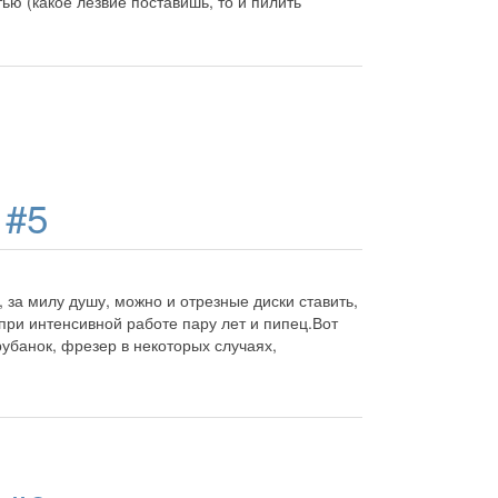
ю (какое лезвие поставишь, то и пилить
д
#5
за милу душу, можно и отрезные диски ставить,
при интенсивной работе пару лет и пипец.Вот
убанок, фрезер в некоторых случаях,