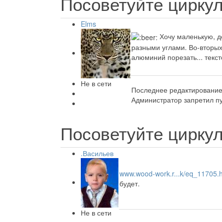
Посоветуйте циркул
Elms
Хочу маленькую, де
разными углами. Во-вторых
алюминий порезать... тексто
Не в сети
Последнее редактирование:
Администратор запретил пу
Посоветуйте циркул
.Васильев
www.wood-work.r...k/eq_11705.
будет.
Не в сети