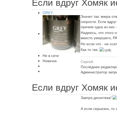
Если вдруг Хомяк ис
GRЕY
Значит так: вчера от
скорости. Если вдру
причем одна из них 
Надеюсь, что этого н
вместо умершего, РА
Но если что - не сса
Как то так.
Не в сети
Новичок
Сергей.
Последнее редактиро
Администратор запре
Если вдруг Хомяк ис
Завтра дискотека!
А если серьезно, то