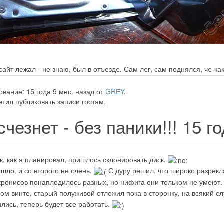
айт лежал - не знаю, был в отъезде. Сам лег, сам поднялся, че-ка
вание: 15 года 9 мес. назад от
GRЕY
.
тил публиковать записи гостям.
чезнет - без паники!!!
15 г
ак, как я планировал, пришлось склонировать диск.
ышло, и со второго не очень.
С дуру решил, что широко разрекл
акронисов понаплодилось разных, но нифига они тольком не умеют
ном винте, старый полуживой отложил пока в сторонку, на всякий с
ились, теперь будет все работать.