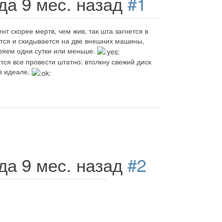
ода 9 мес. назад
#1
нт скорее мертв, чем жив, так шта загнется в
пится и скидывается на две внешних машины,
еряем одни сутки или меньше.
стся все провести штатно: втолкну свежий диск
в идеале.
ода 9 мес. назад
#2