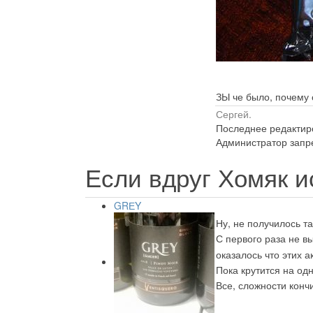
ЗЫ че было, почему с
Сергей.
Последнее редактиро
Администратор запре
Если вдруг Хомяк ис
GRЕY
Ну, не получилось т
С первого раза не в
оказалось что этих 
Пока крутится на од
Все, сложности конч