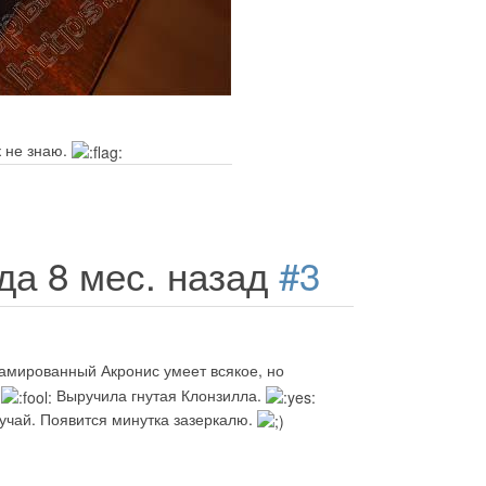
к не знаю.
ода 8 мес. назад
#3
амированный Акронис умеет всякое, но
.
Выручила гнутая Клонзилла.
лучай. Появится минутка зазеркалю.