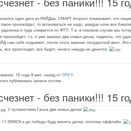
чезнет - без паники!!!
15 г
валился один диск из РАЙДаа, СМАРТ второго показывает, что пацие
г такое произойдет, то волноваться не надо, каждую ночь все бэка
- удаленка и туда сливается по ФТП. Т.е. в пиковом случае мы пот
е произойдет, т.к. я уже заказал два новых диска, надеюсь, что уда
ЙД сам себя поднимет, после этого заменю полудохлый винт. Это 
ть, все происходит, все будет, ничего никуда не денется.
вание: 15 года 9 мес. назад от
GRЕY
.
тил публиковать записи гостям.
чезнет - без паники!!!
15 г
У пулеметчика Ганса два новых диска!
 с 11.00МСК и до победы буду менять диски, поэтому оффлайн.