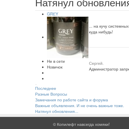
Натянул обновления
GRЕY
... на кучу системны
куда нибудь!
Не в сети
Сергей.
Новичок
Администратор запре
Последнее
Разные Вопросы
Замечания по работе сайта и форума
Важные объявления. И не очень важные тоже.
Натянул обновления...
©
Копилефт навсегда хомяки!