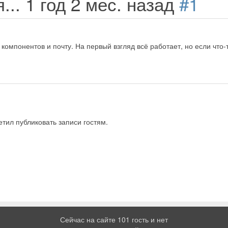
...
1 год 2 мес. назад
#1
х компонентов и почту. На первый взгляд всё работает, но если чт
тил публиковать записи гостям.
Сейчас на сайте 101 гость и нет