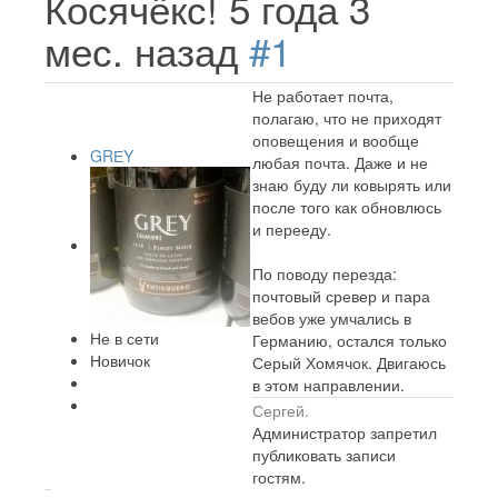
Косячёкс!
5 года 3
мес. назад
#1
Не работает почта,
полагаю, что не приходят
оповещения и вообще
GRЕY
любая почта. Даже и не
знаю буду ли ковырять или
после того как обновлюсь
и перееду.
По поводу перезда:
почтовый сревер и пара
вебов уже умчались в
Не в сети
Германию, остался только
Новичок
Серый Хомячок. Двигаюсь
в этом направлении.
Сергей.
Администратор запретил
публиковать записи
гостям.