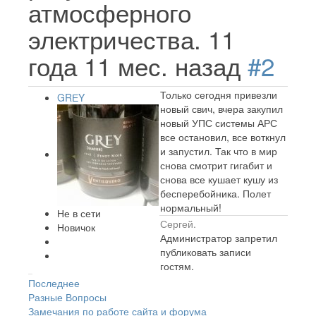
атмосферного
электричества.
11
года 11 мес. назад
#2
Только сегодня привезли
GRЕY
новый свич, вчера закупил
новый УПС системы АРС
все остановил, все воткнул
и запустил. Так что в мир
снова смотрит гигабит и
снова все кушает кушу из
бесперебойника. Полет
нормальный!
Не в сети
Сергей.
Новичок
Администратор запретил
публиковать записи
гостям.
Последнее
Разные Вопросы
Замечания по работе сайта и форума